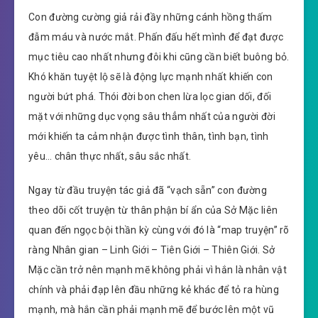
Con đường cường giả rải đầy những cánh hồng thấm
đẫm máu và nước mắt. Phấn đấu hết mình để đạt được
mục tiêu cao nhất nhưng đôi khi cũng cần biết buông bỏ.
Khó khăn tuyệt lộ sẽ là động lực mạnh nhất khiến con
người bứt phá. Thói đời bon chen lừa lọc gian dối, đối
mặt với những dục vọng sâu thẳm nhất của người đời
mới khiến ta cảm nhận được tình thân, tình bạn, tình
yêu… chân thực nhất, sâu sắc nhất.
Ngay từ đầu truyện tác giả đã “vạch sẵn” con đường
theo dõi cốt truyện từ thân phận bí ẩn của Sở Mặc liên
quan đến ngọc bội thần kỳ cùng với đó là “map truyện” rõ
ràng Nhân gian – Linh Giới – Tiên Giới – Thiên Giới. Sở
Mặc cần trở nên mạnh mẽ không phải vì hắn là nhân vật
chính và phải đạp lên đầu những kẻ khác để tỏ ra hùng
mạnh, mà hắn cần phải mạnh mẽ để bước lên một vũ