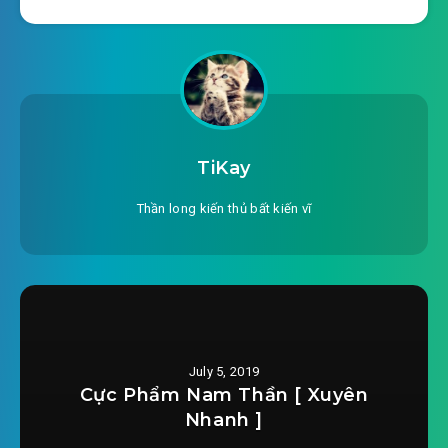
#23: Biến của tâm pháp (1)​
#24: Biến của tâm pháp (2)​
#25: Đột phá nguyên quan​
#26: Thiếu nữ thần bí (1)​
TiKay
#27: Thiếu nữ thần bí (2)​
Thần long kiến thủ bất kiến vĩ
#28: Tu luyện kỳ lạ! (1)​
#29: Tu luyện kỳ lạ! (2)​
#30: Chuyện xưa của ma quân (1)​
July 5, 2019
#31: Chuyện xưa của ma quân (2)​
Cực Phẩm Nam Thần [ Xuyên
Nhanh ]
#32: Trưởng thành trong khó khăn (1)​