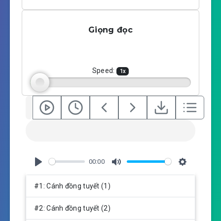
l
u
e
a
t
t
Giọng đọc
y
e
t
i
n
g
Speed:
1
x
s
00:00
P
M
S
l
u
e
#1: Cánh đồng tuyết (1)​
a
t
t
y
e
t
#2: Cánh đồng tuyết (2)​
i