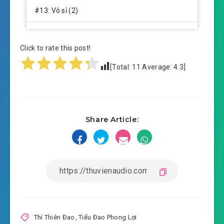
#13: Vô sỉ (2)​
#14: Một cước đạp bay​
Click to rate this post!
#15: Bái sư ma quân (1)​
[Total:
11
Average:
4.3
]
#16: Bái sư ma quân (2)​
#17: Vô pháp vô thiên (1)​
Share Article:
#18: Vô pháp vô thiên (2)​
#19: Truyền đạo thụ nghiệp (1)​
#20: Truyền đạo thụ nghiệp (2)​
#21: Thiên ý (ý trời) (1)​
#22: Thiên ý (ý trời) (2)
Thí Thiên Đao
,
Tiểu Đao Phong Lợi