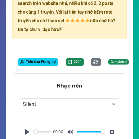
search trên website nhé, nhiều khi có 2, 3 posts
cho cùng 1 truyện. Với lại tiện tay nhớ bấm rate
truyện cho có tí sao sẹt
nữa chứ hả?
Đa tạ chư vị đạo hữu!!!
Tiểu Đao Phong Lợi
2721
Completed
Nhạc nền
00:00
P
M
S