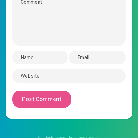
#43: Một đao kinh hồn (1)​
#44: Một đao kinh hồn (2)​
#45: Bí mật ẩn giấu trong miếng ngọc​
#46: Công chúa của vương đình (1)​
#47: Công chúa của vương đình (2)​
#48: Tên ta là lâm bạch (1)​
#49: Tên ta là lâm bạch (2)​
#50: Lập thế lực riêng (1)​
#51: Lập thế lực riêng (2)​
#52: Khí huyết sát (1)​
thuvienbao.com thuvienaudio.com