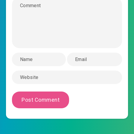
2022-04-02 06:21
ương trong truyền thuyết
2022-04-02 06:21
#38: Chương 38: Thiếu niên rick
#39: Chương 39: Kiếm tiền nuôi gia đình
2022-04-02 06:21
#40: Chương 40: Trận chiến về lớn
2022-04-02 06:21
nhỏ…
#41: Chương 41: Thì ra lá cây của dựng dục
2022-04-02 06:21
quả có thể làm ky nha…
#42: Chương 42: Thế là dựng dục quả đã lặng lẽ
2022-04-02 06:21
chín vậy đó…
#43: Chương 43: Trước khi bị salou nhânxthú,
lâm kỳ cần chiếm chút lợi ích trước đã…
2022-04-02 06:21