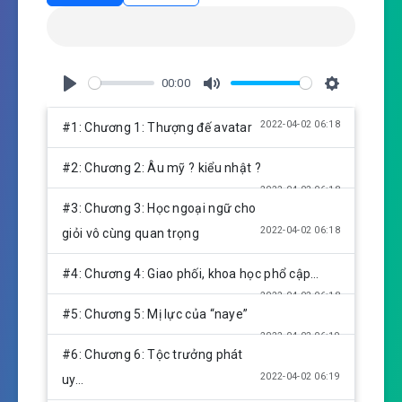
00:00
P
M
S
l
u
e
2022-04-02 06:18
#1: Chương 1: Thượng đế avatar
a
t
t
y
e
t
#2: Chương 2: Âu mỹ ? kiểu nhật ?
i
2022-04-02 06:18
n
#3: Chương 3: Học ngoại ngữ cho
g
2022-04-02 06:18
giỏi vô cùng quan trọng
s
#4: Chương 4: Giao phối, khoa học phổ cập…
2022-04-02 06:18
#5: Chương 5: Mị lực của “naye”
2022-04-02 06:19
#6: Chương 6: Tộc trưởng phát
2022-04-02 06:19
uy…