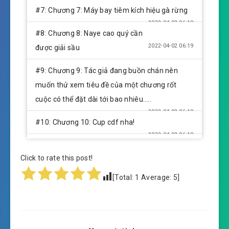
#7: Chương 7: Máy bay tiêm kích hiệu gà rừng
2022-04-02 06:19
#8: Chương 8: Naye cao quý cần
2022-04-02 06:19
được giải sầu
#9: Chương 9: Tác giả đang buồn chán nên
muốn thử xem tiêu đề của một chương rốt
cuộc có thể đặt dài tới bao nhiêu…..
2022-04-02 06:19
#10: Chương 10: Cup cdf nha!
2022-04-02 06:19
#11: Chương 11: Luyện tập sinh
Click to rate this post!
2022-04-02 06:19
con
[Total:
1
Average:
5
]
2022-04-02 06:19
#12: Chương 12: Vì thế…. Làm…
#13: Chương 13: Ăn trộm gà không thành còn
2022-04-02 06:19
mất nắm gạo