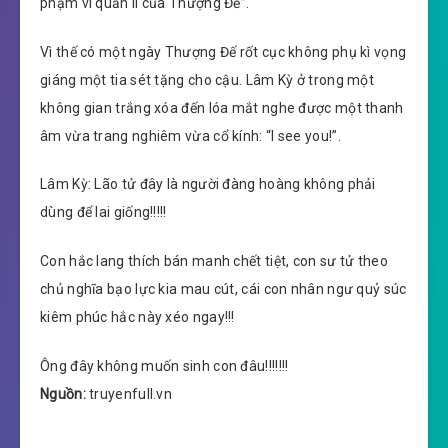
phạm vi quản lí của Thượng Đế”.
Vì thế có một ngày Thượng Đế rốt cục không phụ kì vọng
giáng một tia sét tặng cho cậu. Lâm Kỳ ở trong một
không gian trắng xóa đến lóa mắt nghe được một thanh
âm vừa trang nghiêm vừa cổ kính: “I see you!”.
Lâm Kỳ: Lão tử đây là người đàng hoàng không phải
dùng để lai giống!!!!!
Con hắc lang thích bán manh chết tiệt, con sư tử theo
chủ nghĩa bạo lực kia mau cút, cái con nhân ngư quỷ súc
kiêm phúc hắc này xéo ngay!!!
Ông đây không muốn sinh con đâu!!!!!!!
Nguồn:
truyenfull.vn