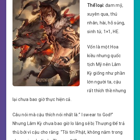
Thể loại:
đam mỹ,
xuyên qua, thú
nhân, hài, hỗ sủng,
sinh tử, 1×1, HE.
Vốn là một Hoa
kiều nhưng quốc
tịch Mỹ nên Lâm
Kỳ giống như phần
lớn người ta, cậu
rất thích thề nhưng
lại chưa bao giờ thực hiện cả.
Câu nói mà cậu thích nói nhất là:” I swear to God!”
Nhưng Lâm Kỳ chưa bao giờ lo lắng sẽ bị Thượng Đế trả
thù bởi vì cậu cho rằng: “Tôi tin Phật, không nằm trong