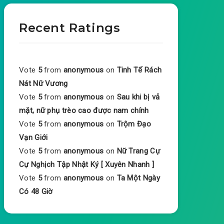
Recent Ratings
Vote
5
from
anonymous
on
Tinh Tế Rách
Nát Nữ Vương
Vote
5
from
anonymous
on
Sau khi bị vả
mặt, nữ phụ trèo cao được nam chính
Vote
5
from
anonymous
on
Trộm Đạo
Vạn Giới
Vote
5
from
anonymous
on
Nữ Trang Cự
Cự Nghịch Tập Nhật Ký [ Xuyên Nhanh ]
Vote
5
from
anonymous
on
Ta Một Ngày
Có 48 Giờ