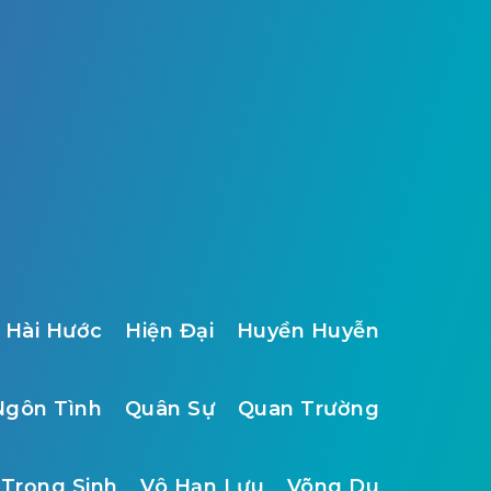
Hài Hước
Hiện Đại
Huyền Huyễn
Ngôn Tình
Quân Sự
Quan Trường
Trọng Sinh
Vô Hạn Lưu
Võng Du