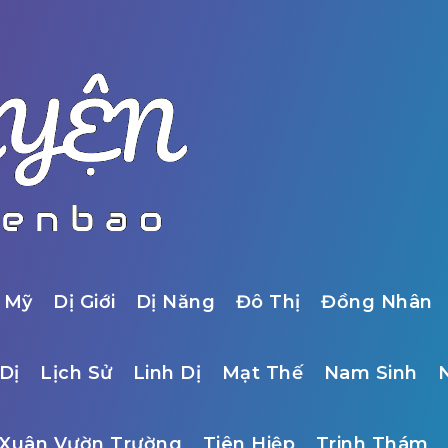
 Mỹ
Dị Giới
Dị Năng
Đô Thị
Đồng Nhân
Dị
Lịch Sử
Linh Dị
Mạt Thế
Nam Sinh
Xuân Vườn Trường
Tiên Hiệp
Trinh Thám