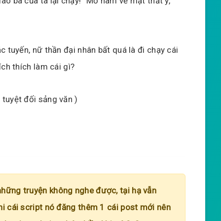
lão bà của ta lại chạy!” Mỗ nam vẻ mặt thất ý,
 tuyến, nữ thần đại nhân bất quá là đi chạy cái
ch thích làm cái gì?
tuyệt đối sảng văn )
những truyện không nghe được, tại hạ vẫn
hi cái script nó đăng thêm 1 cái post mới nên