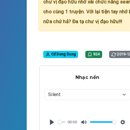
chư vị đạo hữu nhớ xài chức năng searc
cho cùng 1 truyện. Với lại tiện tay nhớ
nữa chứ hả? Đa tạ chư vị đạo hữu!!!
Cố Dung Dung
924
2019-1
Nhạc nền
00:00
P
M
S