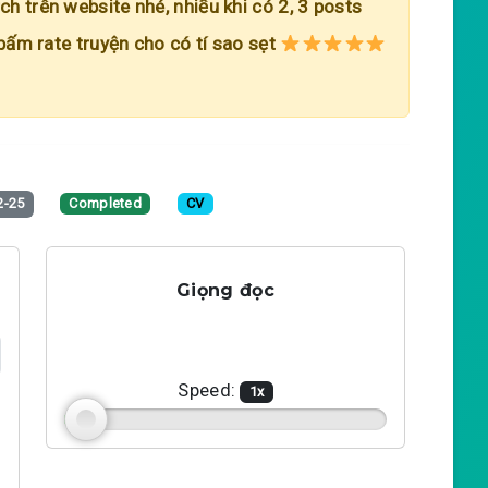
h trên website nhé, nhiều khi có 2, 3 posts
 bấm rate truyện cho có tí sao sẹt
2-25
Completed
CV
Giọng đọc
Speed:
1
x