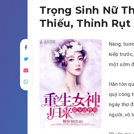
Trọng Sinh Nữ Th
Thiếu, Thỉnh Rụt
Nàng, tươn
kiếp trước
một sớm đao
Hắn tôn qu
quý công tử
ngây thơ đ
người, vô l