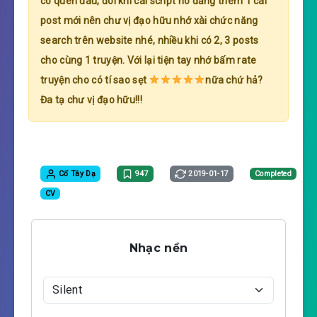
có quên đâu, đôi khi cái script nó đăng thêm 1 cái
post mới nên chư vị đạo hữu nhớ xài chức năng
search trên website nhé, nhiều khi có 2, 3 posts
cho cùng 1 truyện. Với lại tiện tay nhớ bấm rate
truyện cho có tí sao sẹt
nữa chứ hả?
Đa tạ chư vị đạo hữu!!!
Cố Tây Dạ
947
2019-01-17
Completed
CV
Nhạc nền