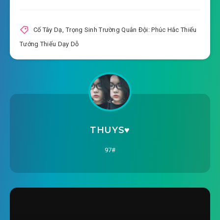
tuong-thieu-day-do-chuong-0011.mp3
2018-12-31 17:25
trong-sinh-truong-quan-doi-
Cố Tây Dạ
,
Trọng Sinh Trường Quân Đội: Phúc Hắc Thiếu
phuc-hac-thieu-tuong-thieu-day-do-chuong-
Tướng Thiếu Dạy Dỗ
2018-12-31 17:25
0012.mp3
trong-sinh-truong-quan-doi-phuc-hac-thieu-
tuong-thieu-day-do-chuong-0013.mp3
2018-12-31 17:25
trong-sinh-truong-quan-doi-
phuc-hac-thieu-tuong-thieu-day-do-chuong-
THUYS♥️
2018-12-31 17:25
0014.mp3
97#
trong-sinh-truong-quan-doi-phuc-hac-thieu-
tuong-thieu-day-do-chuong-0015.mp3
2018-12-31 17:26
trong-sinh-truong-quan-doi-
phuc-hac-thieu-tuong-thieu-day-do-chuong-