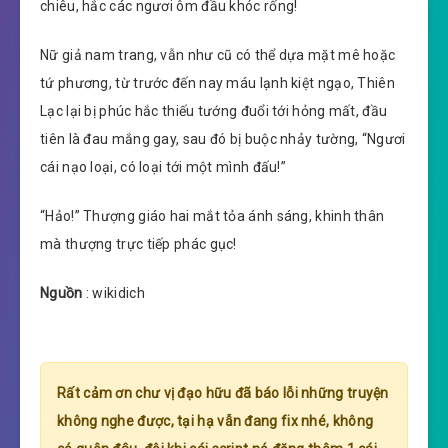
chiêu, hắc các ngươi ôm đầu khóc rống!
Nữ giả nam trang, vẫn như cũ có thể dựa mặt mê hoặc
tứ phương, từ trước đến nay máu lạnh kiệt ngạo, Thiên
Lạc lại bị phúc hắc thiếu tướng đuổi tới hỏng mất, đầu
tiên là đau mắng gay, sau đó bị buộc nhảy tường, “Ngươi
cái nạo loại, có loại tới một mình đấu!”
“Hảo!” Thượng giáo hai mắt tỏa ánh sáng, khinh thân
mà thượng trực tiếp phác gục!
Nguồn
: wikidich
Rất cảm ơn chư vị đạo hữu đã báo lỗi những truyện
không nghe được, tại hạ vẫn đang fix nhé, không