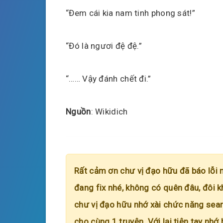
“Đem cái kia nam tinh phong sát!”
“Đó là ngươi đệ đệ.”
“…… Vậy đánh chết đi.”
Nguồn
: Wikidich
Rất cảm ơn chư vị đạo hữu đã báo lỗi 
đang fix nhé, không có quên đâu, đôi k
chư vị đạo hữu nhớ xài chức năng searc
cho cùng 1 truyện. Với lại tiện tay nhớ