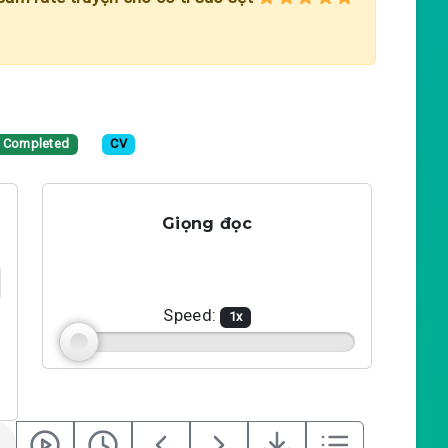
Completed
CV
Giọng đọc
Speed:
1
x