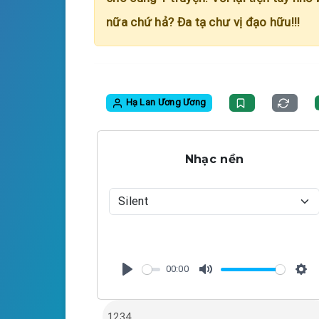
nữa chứ hả? Đa tạ chư vị đạo hữu!!!
Hạ Lan Ương Ương
Nhạc nền
00:00
P
M
S
l
u
e