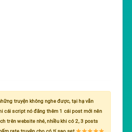
những truyện không nghe được, tại hạ vẫn
hi cái script nó đăng thêm 1 cái post mới nên
h trên website nhé, nhiều khi có 2, 3 posts
 bấm rate truyện cho có tí sao sẹt