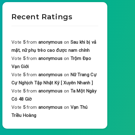
Recent Ratings
Vote
5
from
anonymous
on
Sau khi bị vả
mặt, nữ phụ trèo cao được nam chính
Vote
5
from
anonymous
on
Trộm Đạo
Vạn Giới
Vote
5
from
anonymous
on
Nữ Trang Cự
Cự Nghịch Tập Nhật Ký [ Xuyên Nhanh ]
Vote
5
from
anonymous
on
Ta Một Ngày
Có 48 Giờ
Vote
5
from
anonymous
on
Vạn Thú
Triều Hoàng