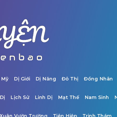
 Mỹ
Dị Giới
Dị Năng
Đô Thị
Đồng Nhân
Dị
Lịch Sử
Linh Dị
Mạt Thế
Nam Sinh
Xuân Vườn Trường
Tiên Hiệp
Trinh Thám