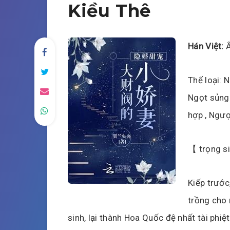
Kiều Thê
Hán Việt:
Ẩ
Thể loại: 
Ngọt sủng
hợp , Ngượ
【 trọng s
Kiếp trước,
trồng cho 
sinh, lại thành Hoa Quốc đệ nhất tài phiệ