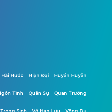
Hài Hước
Hiện Đại
Huyền Huyễn
Ngôn Tình
Quân Sự
Quan Trường
Trọng Sinh
Vô Hạn Lưu
Võng Du