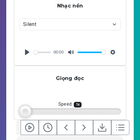
Nhạc nền
00:00
P
M
S
l
u
e
a
t
t
Giọng đọc
y
e
t
i
n
g
Speed:
1
x
s