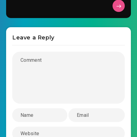
2026-02-20 01:50
#30: Chương 30: Làm bộ thụ
2026-02-20 01:50
thương
#31: Chương 31: Bi kịch nam tử tóc lam
Leave a Reply
2026-02-20 01:50
#32: Chương 32: Quá chén Lý
2026-02-20 01:50
Hiên
#33: Chương 33: Băng Hỏa Lưỡng Nghi nhãn
2026-02-20 01:50
#34: Chương 34: Điên cuồng vơ
2026-02-20 01:51
vét
#35: Chương 35: Nện ngốc Độc Đấu La
2026-02-20 01:50
#36: Chương 36: Độc Cô Nhạn
2026-02-20 01:50
khóc