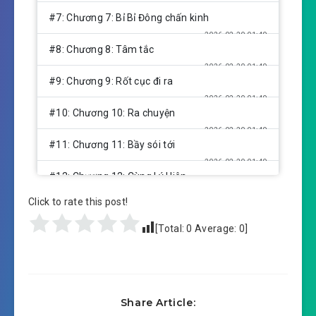
#7: Chương 7: Bỉ Bỉ Đông chấn kinh
2026-02-20 01:49
#8: Chương 8: Tâm tắc
2026-02-20 01:49
#9: Chương 9: Rốt cục đi ra
2026-02-20 01:49
#10: Chương 10: Ra chuyện
2026-02-20 01:49
#11: Chương 11: Bầy sói tới
2026-02-20 01:49
#12: Chương 12: Cùng Lý Hiên
2026-02-20 01:49
chênh lệch
Click to rate this post!
#13: Chương 13: Thu hoạch khen thưởng
[Total:
0
Average:
0
]
2026-02-20 01:49
#14: Chương 14: Bỉ Bỉ Đông cất
2026-02-20 01:49
giữ
Share Article:
#15: Chương 15: Khen thưởng thể nghiệm thẻ