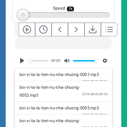
Speed:
1
x
00:00
P
M
S
l
u
e
boi-vi-ta-la-tien-nu-nha-chuong-0001.mp3
a
t
t
2019-08-30 09:36
y
e
t
boi-vi-ta-la-tien-nu-nha-chuong-
i
2019-08-30 09:36
0002.mp3
n
g
boi-vi-ta-la-tien-nu-nha-chuong-0003.mp3
s
2019-08-30 09:36
boi-vi-ta-la-tien-nu-nha-chuong-