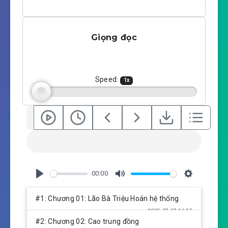
P
M
S
l
u
e
a
t
t
Giọng đọc
y
e
t
i
n
g
Speed:
1
x
s
00:00
P
M
S
l
u
e
#1: Chương 01: Lão Bà Triệu Hoán hệ thống
a
t
t
2025-07-27 16:55
y
e
t
#2: Chương 02: Cao trung đồng