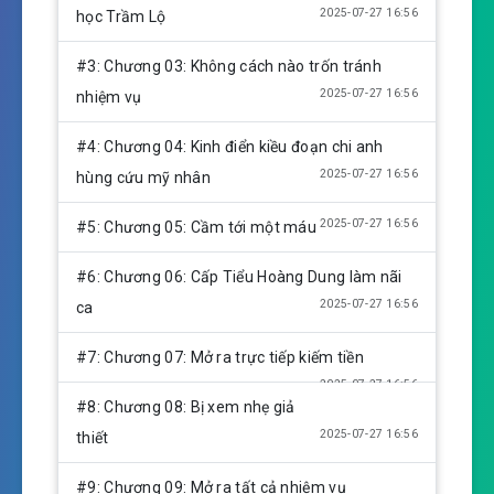
i
2025-07-27 16:56
học Trầm Lộ
n
g
#3: Chương 03: Không cách nào trốn tránh
s
2025-07-27 16:56
nhiệm vụ
#4: Chương 04: Kinh điển kiều đoạn chi anh
2025-07-27 16:56
hùng cứu mỹ nhân
2025-07-27 16:56
#5: Chương 05: Cầm tới một máu
#6: Chương 06: Cấp Tiểu Hoàng Dung làm nãi
2025-07-27 16:56
ca
#7: Chương 07: Mở ra trực tiếp kiếm tiền
2025-07-27 16:56
#8: Chương 08: Bị xem nhẹ giả
2025-07-27 16:56
thiết
#9: Chương 09: Mở ra tất cả nhiệm vụ