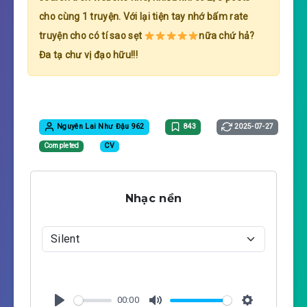
cho cùng 1 truyện. Với lại tiện tay nhớ bấm rate
truyện cho có tí sao sẹt
nữa chứ hả?
Đa tạ chư vị đạo hữu!!!
Nguyên Lai Như Đậu 962
843
2025-07-27
Completed
CV
Nhạc nền
00:00