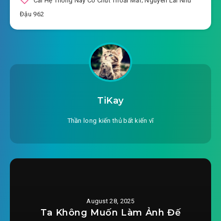
Cái Hệ Thống Này Có Chút Thoải Mái
,
Nguyên Lai Như
#17: Chương 17: Chỉ có truyền công không có
Đậu 962
2025-07-27 16:57
quán đỉnh
#18: Chương 11: Lừa gạt tiền lừa gạt cảm tình
2025-07-27 16:57
#19: Chương 14: Đóng vai nữ quỷ
2025-07-27 16:57
#20: Chương 15: Còn có bực này
TiKay
2025-07-27 16:57
phúc lợi
Thần long kiến thủ bất kiến vĩ
#21: Chương 16: Quay lại gia trang
2025-07-27 16:57
#22: Chương 17: Đả thông kinh
2025-07-27 16:57
lạc
2025-07-27 16:57
#23: Chương 18: Đi tới Disney
August 28, 2025
#24: Chương 19: 2 cái cậu ấm gian đánh cược
Ta Không Muốn Làm Ảnh Đế
2025-07-27 16:58