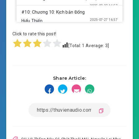
2025-07-27 16:57
#10: Chương 10: Kịch bản Đổng
2025-07-27 16:57
Hiểu Thiến
Click to rate this post!
#11: Chương 11: Hố cô nàng kế hoạch
2025-07-27 16:57
[Total:
1
Average:
3
]
#12: Chương 12: Ngoài ý liệu biến
2025-07-27 16:57
số
#13: Chương 13: Triệu hoán Tiểu Long Nữ
Share Article:
2025-07-27 16:57
#14: Chương 14: Kỳ thật ta là
2025-07-27 16:57
thiên sứ
#15: Chương 15: Tiểu Long Nữ thủ cung sa
2025-07-27 16:57
#16: Chương 16: Ta là tiên sinh
2025-07-27 16:57
ngươi là phu nhân