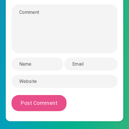
#33: Chương 28: Long tỷ tỷ có chút không
2025-07-27 16:58
giống
#34: Chương 29: Xúi giục trộm cắp
2025-07-27 16:58
#35: Chương 30: Từ chối Ngô Hạo
2025-07-27 16:58
#36: Chương 31: Hắn chính là
2025-07-27 16:58
Trầm Lộ bạn trai cũ
2025-07-27 16:58
#37: Chương 32: Động sát tâm
#38: Chương 33: Đụng vào trên họng súng
2025-07-27 16:58
#39: Chương 34: Theo dõi là cái
2025-07-27 16:59
muốn mạng việc cần làm
#40: Chương 35: Thu hoạch được hơn trăm