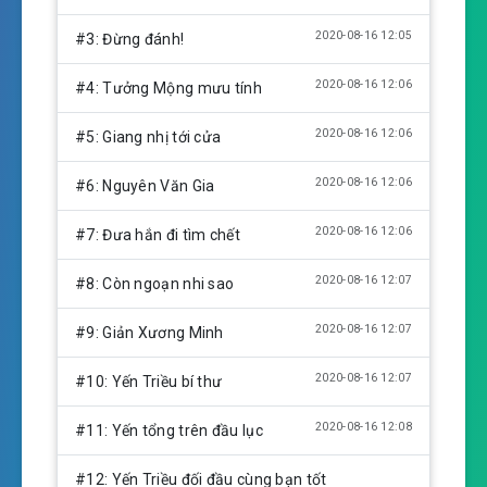
i
n
2020-08-16 12:05
#3: Đừng đánh!
g
s
2020-08-16 12:06
#4: Tưởng Mộng mưu tính
2020-08-16 12:06
#5: Giang nhị tới cửa
2020-08-16 12:06
#6: Nguyên Văn Gia
2020-08-16 12:06
#7: Đưa hắn đi tìm chết
2020-08-16 12:07
#8: Còn ngoạn nhi sao
2020-08-16 12:07
#9: Giản Xương Minh
2020-08-16 12:07
#10: Yến Triều bí thư
2020-08-16 12:08
#11: Yến tổng trên đầu lục
#12: Yến Triều đối đầu cùng bạn tốt