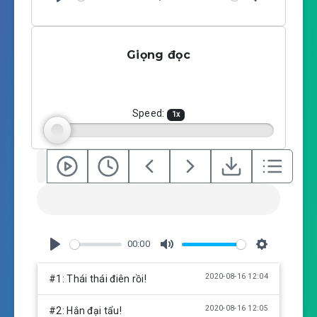
P
M
S
l
u
e
a
t
t
Giọng đọc
y
e
t
i
n
g
Speed:
1
x
s
00:00
P
M
S
l
u
e
2020-08-16 12:04
#1: Thái thái điên rồi!
a
t
t
y
e
t
2020-08-16 12:05
#2: Hắn đại tẩu!