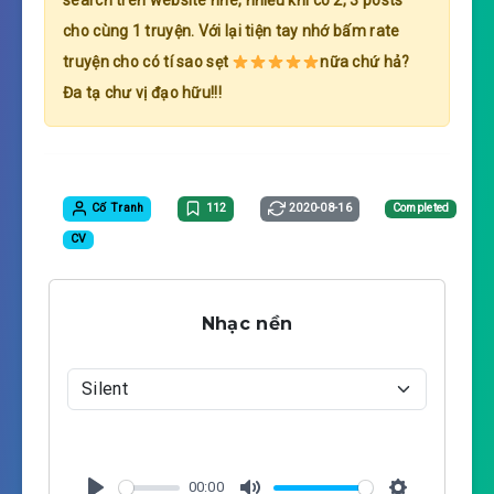
search trên website nhé, nhiều khi có 2, 3 posts
cho cùng 1 truyện. Với lại tiện tay nhớ bấm rate
truyện cho có tí sao sẹt
nữa chứ hả?
Đa tạ chư vị đạo hữu!!!
Cố Tranh
112
2020-08-16
Completed
CV
Nhạc nền
00:00