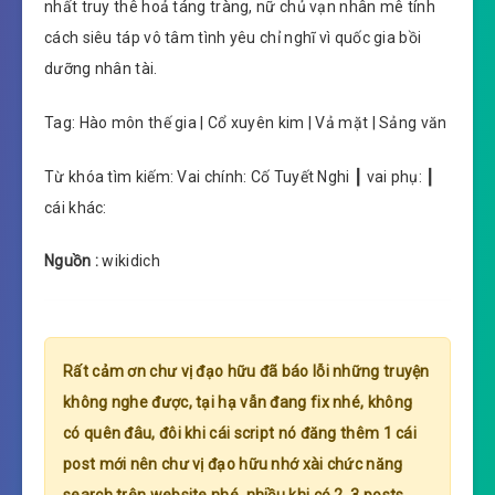
nhất truy thê hoả táng tràng, nữ chủ vạn nhân mê tính
cách siêu táp vô tâm tình yêu chỉ nghĩ vì quốc gia bồi
dưỡng nhân tài.
Tag: Hào môn thế gia | Cổ xuyên kim | Vả mặt | Sảng văn
Từ khóa tìm kiếm: Vai chính: Cố Tuyết Nghi ┃ vai phụ: ┃
cái khác:
Nguồn :
wikidich
Rất cảm ơn chư vị đạo hữu đã báo lỗi những truyện
không nghe được, tại hạ vẫn đang fix nhé, không
có quên đâu, đôi khi cái script nó đăng thêm 1 cái
post mới nên chư vị đạo hữu nhớ xài chức năng