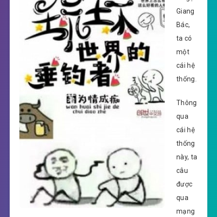
Giang
Bác,
ta có
một
cái hệ
thống.
Thông
qua
cái hệ
thống
này, ta
câu
được
qua
mạng