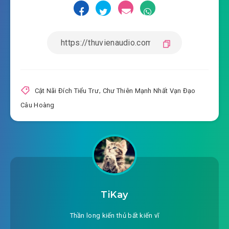
#14: Chương 14: Chấn động giang hồ
2026-03-23 21:11
#15: Chương 15: Hoàng đồ bá
nghiệp theo Nghi Lâm bắt đầu (canh thứ hai)
2026-03-23 21:11
#16: Chương 16: Ngụy quân tử
2026-03-23 21:11
Nhạc Bất Quần
Cật Nãi Đích Tiểu Trư
,
Chư Thiên Mạnh Nhất Vạn Đạo
#17: Chương 17: Nhạc Bất Quần giết Ninh
Câu Hoàng
2026-03-23 21:11
Trung Tắc
#18: Chương 18: Lục thân bất nhận, kiêu hùng
2026-03-23 21:11
bản sắc
#19: Chương 19: Một kiếm diệt Thanh Thành
2026-03-23 21:11
(canh thứ hai)
TiKay
#20: Chương 20: Mời Đông Phương Bất Bại
Thần long kiến thủ bất kiến vĩ
2026-03-23 21:11
uống rượu