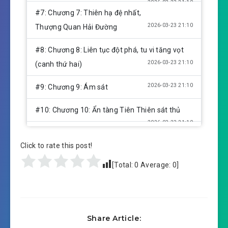
2026-03-23 21:10
#7: Chương 7: Thiên hạ đệ nhất,
2026-03-23 21:10
Thượng Quan Hải Đường
#8: Chương 8: Liên tục đột phá, tu vi tăng vọt
2026-03-23 21:10
(canh thứ hai)
2026-03-23 21:10
#9: Chương 9: Ám sát
#10: Chương 10: Ẩn tàng Tiên Thiên sát thủ
2026-03-23 21:10
#11: Chương 11: Đông Phương
Click to rate this post!
2026-03-23 21:11
Thanh Y an bài (canh thứ hai)
[Total:
0
Average:
0
]
#12: Chương 12: Xuyên thẳng qua chư thiên
2026-03-23 21:11
#13: Chương 13: Tiếu Ngạo Giang
2026-03-23 21:11
Hồ (canh thứ hai)
Share Article: