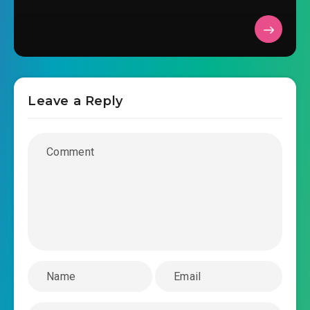
#27: Chương 27: Đông Phương Bất Bại cùng
2026-03-23 21:11
Nghi Lâm (canh thứ hai)
#28: Chương 28: Ngũ Nhạc Hội Minh
2026-03-23 21:11
#29: Chương 29: Thuận người
Leave a Reply
hưng thịnh, nghịch người vong (canh thứ hai)
2026-03-23 21:11
#30: Chương 30: Rút Kiếm Thuật
2026-03-23 21:11
#31: Chương 31: Đại bác (canh
2026-03-23 21:11
thứ hai)
#32: Chương 32: Vô địch thiên hạ, Đông Hoàng
2026-03-23 21:12
Kiếm Thần
#33: Chương 33: Thẳng hướng Kinh Đô (canh
2026-03-23 21:12
thứ hai)