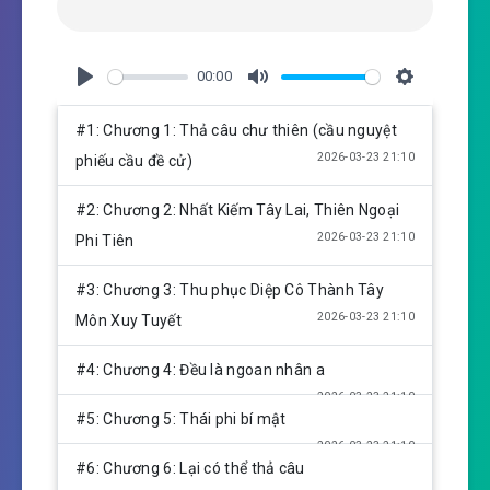
00:00
P
M
S
l
u
e
#1: Chương 1: Thả câu chư thiên (cầu nguyệt
a
t
t
2026-03-23 21:10
phiếu cầu đề cử)
y
e
t
i
#2: Chương 2: Nhất Kiếm Tây Lai, Thiên Ngoại
n
2026-03-23 21:10
Phi Tiên
g
s
#3: Chương 3: Thu phục Diệp Cô Thành Tây
2026-03-23 21:10
Môn Xuy Tuyết
#4: Chương 4: Đều là ngoan nhân a
2026-03-23 21:10
#5: Chương 5: Thái phi bí mật
2026-03-23 21:10
#6: Chương 6: Lại có thể thả câu