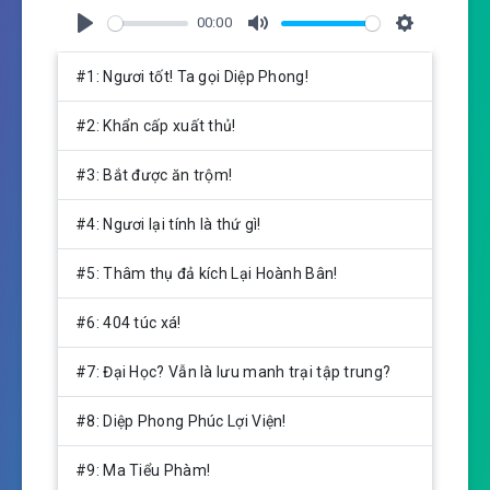
00:00
P
M
S
l
u
e
#1: Ngươi tốt! Ta gọi Diệp Phong!
a
t
t
y
e
t
#2: Khẩn cấp xuất thủ!
i
n
#3: Bắt được ăn trộm!
g
s
#4: Ngươi lại tính là thứ gì!
#5: Thâm thụ đả kích Lại Hoành Bân!
#6: 404 túc xá!
#7: Đại Học? Vẫn là lưu manh trại tập trung?
#8: Diệp Phong Phúc Lợi Viện!
#9: Ma Tiểu Phàm!