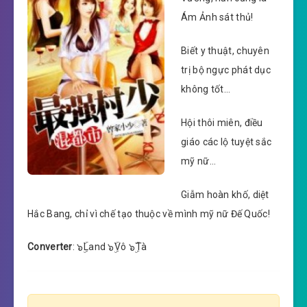
Ám Ảnh sát thủ!
Biết y thuật, chuyên
trị bộ ngực phát dục
không tốt…
Hội thôi miên, điều
giáo các lộ tuyệt sắc
mỹ nữ…
Giẫm hoàn khố, diệt
Hắc Bang, chỉ vì chế tạo thuộc về mình mỹ nữ Đế Quốc!
Converter
: ๖ۣۜLand ๖ۣۜVô ๖ۣۜTà