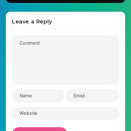
#40: Ta thì thiến ngươi!
Leave a Reply
#41: Âm hiểm Dương Hạo!
#42: Rung động toàn trường một điếu thuốc!
#43: Lão bà thử việc!
#44: Giúp đẹp nhất Hiệu Trưởng xoa bóp!
#45: WC ở đâu?
#46: 100 cái tát!
#47: Ta muốn Diệp Phong chết!
#48: Đàn piano Vương Tử thư tình!
#49: Theo chúng ta đi một chuyến đi!