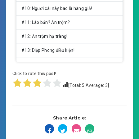
#10: Ngươi cái này bao là hàng giả!
#11: Lão bản? Ăn trộm?
#12: Ăn trộm hạ tràng!
#13: Diệp Phong điều kiện!
#14: Ba chân quét ngang!
Click to rate this post!
#15: Khổ cực Lý An huynh đệ!
[Total:
5
Average:
3
]
#16: Say rượu mỹ nữ!
#17: Lấy người tiền tài, cùng người tiêu tai!
Share Article:
#18: Quá hắn mã âm!
#19: Mãn tính viêm ruột thừa!