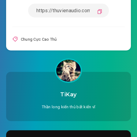
#20: Nữ thần bị người ngủ?
#21: Ta chỉ cần ngươi một cái tay!
#22: Ta chuyên môn trộm tâm!
Chung Cực Cao Thủ
#23: Băng đảng đua xe trả thù!
#24: Băng đảng đua xe Mặc Lâm!
#25: Ta vẫn là quá nhân từ!
#26: Cái này ngực. . . Nhỏ chút!
TiKay
#27: Có nữ tên Phù Dung!
Thần long kiến thủ bất kiến vĩ
#28: Ta là nam nhân a!
#29: Đem ngươi bẩn tay lấy ra!