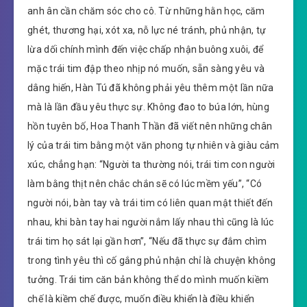
anh ân cần chăm sóc cho cô. Từ những hằn học, căm
ghét, thương hại, xót xa, nỗ lực né tránh, phủ nhận, tự
lừa dối chính mình đến việc chấp nhận buông xuôi, để
mặc trái tim đập theo nhịp nó muốn, sẵn sàng yêu và
dâng hiến, Hàn Tú đã không phải yêu thêm một lần nữa
mà là lần đầu yêu thực sự. Không đao to búa lớn, hùng
hồn tuyên bố, Hoa Thanh Thần đã viết nên những chân
lý của trái tim bằng một văn phong tự nhiên và giàu cảm
xúc, chẳng hạn: “Người ta thường nói, trái tim con người
làm bằng thịt nên chắc chắn sẽ có lúc mềm yếu”, “Có
người nói, bàn tay và trái tim có liên quan mật thiết đến
nhau, khi bàn tay hai người nắm lấy nhau thì cũng là lúc
trái tim họ sát lại gần hơn”, “Nếu đã thực sự đắm chìm
trong tình yêu thì cố gắng phủ nhận chỉ là chuyện không
tưởng. Trái tim căn bản không thể do mình muốn kiềm
chế là kiềm chế được, muốn điều khiển là điều khiển