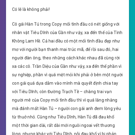
Có lẽ là không phải!
Cô gái Hàn Tú trong Copy mối tình đầu có nét giống với
nhân vật Tiêu Dĩnh của Gần như vậy, xa đến thế của Tình
Không Lam Hề. Cả hai đều có một mối tình đầu đẹp như
mơ với người bạn thanh mai trúc mã, để rồi sau đó, hai
người đàn ông, theo những cách khác nhau đã cùng rời
xa các cô. Trần Diệu của Gần như vậy, xa đến thế phần vì
sự nghiệp, phần vì quá mệt mỏi khi phải ở bên một người
con gái quá dựa dẫm vào mình mà quyết định chia tay
với Tiêu Dĩnh; còn Đường Trạch Tề – chàng trai vạn
người mê của Copy mối tình đầu thì vì quá lăng nhăng
mà đánh mất Hàn Tú – người con gái anh đem lòng yêu
từ thuở nhỏ. Cũng như Tiêu Dĩnh, Hàn Tú đã đau khổ
một thời gian dài, rất dài mới nguôi ngoai vết thương
lòng, nhưng khác với Tiêu Dĩnh, nỗi đau khổ vì bị phản