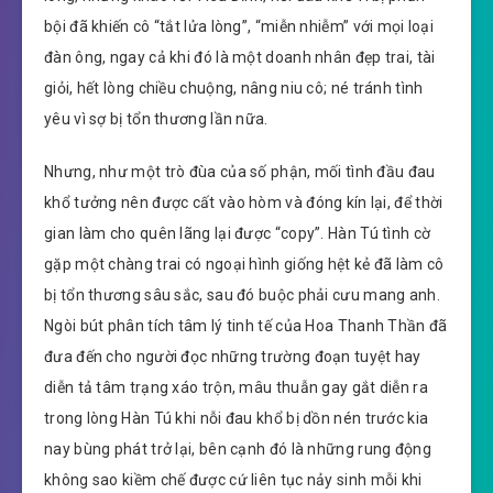
bội đã khiến cô “tắt lửa lòng”, “miễn nhiễm” với mọi loại
đàn ông, ngay cả khi đó là một doanh nhân đẹp trai, tài
giỏi, hết lòng chiều chuộng, nâng niu cô; né tránh tình
yêu vì sợ bị tổn thương lần nữa.
Nhưng, như một trò đùa của số phận, mối tình đầu đau
khổ tưởng nên được cất vào hòm và đóng kín lại, để thời
gian làm cho quên lãng lại được “copy”. Hàn Tú tình cờ
gặp một chàng trai có ngoại hình giống hệt kẻ đã làm cô
bị tổn thương sâu sắc, sau đó buộc phải cưu mang anh.
Ngòi bút phân tích tâm lý tinh tế của Hoa Thanh Thần đã
đưa đến cho người đọc những trường đoạn tuyệt hay
diễn tả tâm trạng xáo trộn, mâu thuẫn gay gắt diễn ra
trong lòng Hàn Tú khi nỗi đau khổ bị dồn nén trước kia
nay bùng phát trở lại, bên cạnh đó là những rung động
không sao kiềm chế được cứ liên tục nảy sinh mỗi khi