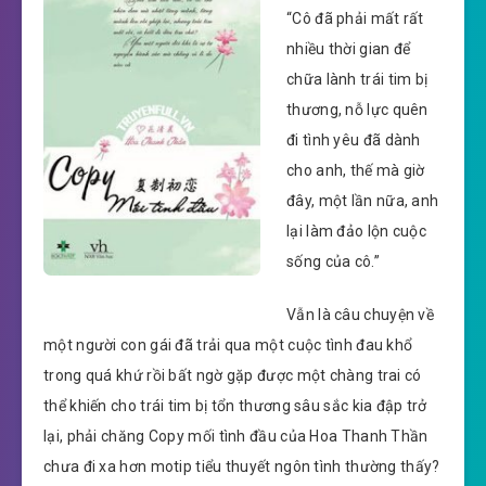
“Cô đã phải mất rất
nhiều thời gian để
chữa lành trái tim bị
thương, nỗ lực quên
đi tình yêu đã dành
cho anh, thế mà giờ
đây, một lần nữa, anh
lại làm đảo lộn cuộc
sống của cô.”
Vẫn là câu chuyện về
một người con gái đã trải qua một cuộc tình đau khổ
trong quá khứ rồi bất ngờ gặp được một chàng trai có
thể khiến cho trái tim bị tổn thương sâu sắc kia đập trở
lại, phải chăng Copy mối tình đầu của Hoa Thanh Thần
chưa đi xa hơn motip tiểu thuyết ngôn tình thường thấy?