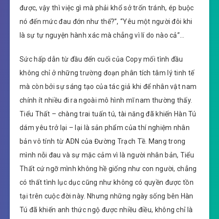
được, vậy thì việc gì mà phải khổ sở trốn tránh, ép buộc
nó đến mức đau đớn như thế?”, “Yêu một người đôi khi
là sự tự nguyện hành xác mà chẳng vì lí do nào cả”…
Sức hấp dẫn từ đầu đến cuối của Copy mối tình đầu
không chỉ ở những trường đoạn phân tích tâm lý tinh tế
mà còn bởi sự sáng tạo của tác giả khi để nhân vật nam
chính ít nhiều đi ra ngoài mô hình mĩ nam thường thấy.
Tiểu Thất – chàng trai tuấn tú, tài năng đã khiến Hàn Tú
dám yêu trở lại – lại là sản phẩm của thí nghiệm nhân
bản vô tính từ ADN của Đường Trạch Tề. Mang trong
mình nỗi đau và sự mặc cảm vì là người nhân bản, Tiểu
Thất cứ ngỡ mình không hề giống như con người, chẳng
có thất tình lục dục cũng như không có quyền được tồn
tại trên cuộc đời này. Nhưng những ngày sống bên Hàn
Tú đã khiến anh thức ngộ được nhiều điều, không chỉ là