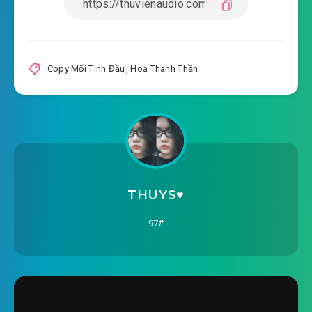
copy-moi-tinh-dau-chuong-
2018-10-25 13:03
0016.mp3
Copy Mối Tình Đầu
,
Hoa Thanh Thần
THUYS♥️
97#