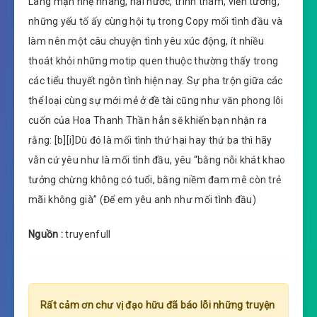
Lãng mạn nhẹ nhàng, hài hước, trinh thám, viễn tưởng,
những yếu tố ấy cùng hội tụ trong Copy mối tình đầu và
làm nên một câu chuyện tình yêu xúc động, ít nhiều
thoát khỏi những motip quen thuộc thường thấy trong
các tiểu thuyết ngôn tình hiện nay. Sự pha trộn giữa các
thể loại cùng sự mới mẻ ở đề tài cũng như văn phong lôi
cuốn của Hoa Thanh Thần hẳn sẽ khiến bạn nhận ra
rằng: [b][i]Dù đó là mối tình thứ hai hay thứ ba thì hãy
vẫn cứ yêu như là mối tình đầu, yêu “bằng nỗi khát khao
tưởng chừng không có tuổi, bằng niềm đam mê còn trẻ
mãi không già” (Để em yêu anh như mối tình đầu)
Nguồn :
truyenfull
Rất cảm ơn chư vị đạo hữu đã báo lỗi những truyện