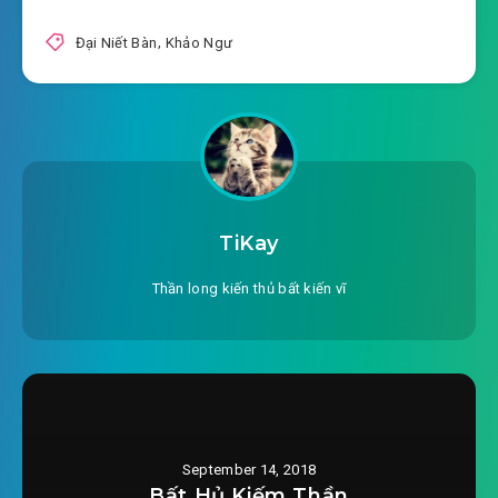
Đại Niết Bàn
,
Khảo Ngư
TiKay
Thần long kiến thủ bất kiến vĩ
September 14, 2018
Bất Hủ Kiếm Thần