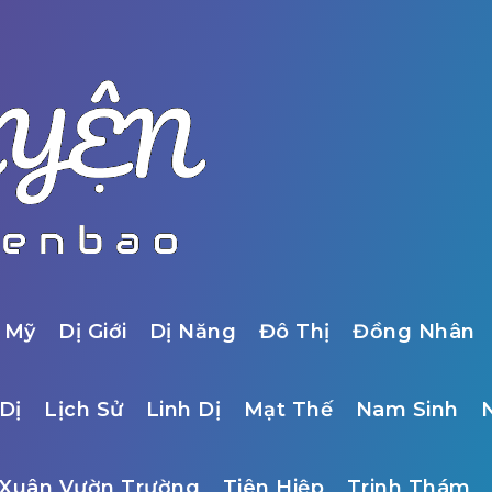
 Mỹ
Dị Giới
Dị Năng
Đô Thị
Đồng Nhân
Dị
Lịch Sử
Linh Dị
Mạt Thế
Nam Sinh
Xuân Vườn Trường
Tiên Hiệp
Trinh Thám