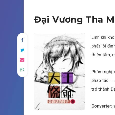
Đại Vương Tha 
Linh khí khô
phất lôi đì
thiên tâm, 
Phàm nghịch
pháp tắc . 
trở thành Đ
Converter
: 