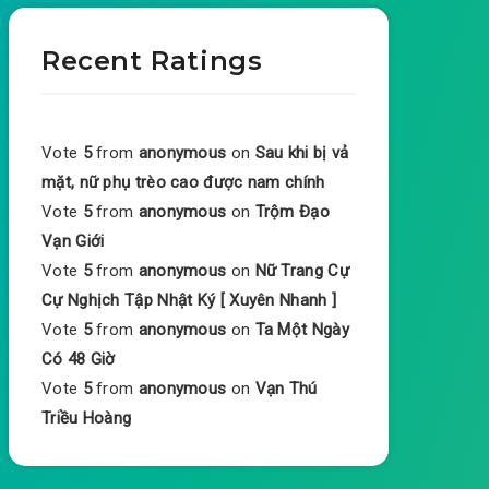
Recent Ratings
Vote
5
from
anonymous
on
Sau khi bị vả
mặt, nữ phụ trèo cao được nam chính
Vote
5
from
anonymous
on
Trộm Đạo
Vạn Giới
Vote
5
from
anonymous
on
Nữ Trang Cự
Cự Nghịch Tập Nhật Ký [ Xuyên Nhanh ]
Vote
5
from
anonymous
on
Ta Một Ngày
Có 48 Giờ
Vote
5
from
anonymous
on
Vạn Thú
Triều Hoàng