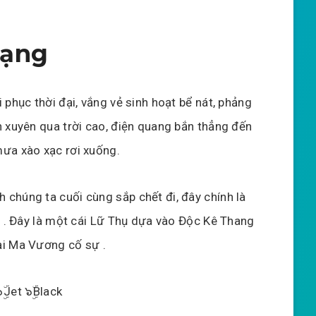
Mạng
i phục thời đại, vắng vẻ sinh hoạt bể nát, phảng
nh xuyên qua trời cao, điện quang bắn thẳng đến
mưa xào xạc rơi xuống.
 chúng ta cuối cùng sắp chết đi, đây chính là
. . . Đây là một cái Lữ Thụ dựa vào Độc Kê Thang
ại Ma Vương cố sự .
๖ۣۜJet ๖ۣۜBlack