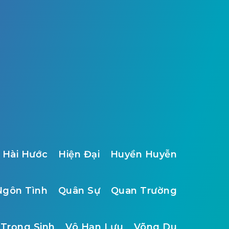
Hài Hước
Hiện Đại
Huyền Huyễn
Ngôn Tình
Quân Sự
Quan Trường
Trọng Sinh
Vô Hạn Lưu
Võng Du