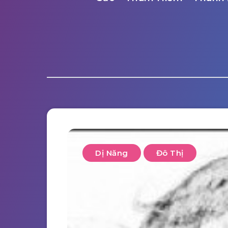
Dị Năng
Đô Thị