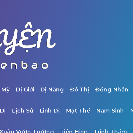
 Mỹ
Dị Giới
Dị Năng
Đô Thị
Đồng Nhân
Dị
Lịch Sử
Linh Dị
Mạt Thế
Nam Sinh
Xuân Vườn Trường
Tiên Hiệp
Trinh Thám