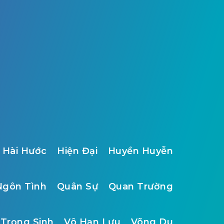
Hài Hước
Hiện Đại
Huyền Huyễn
Ngôn Tình
Quân Sự
Quan Trường
Trọng Sinh
Vô Hạn Lưu
Võng Du