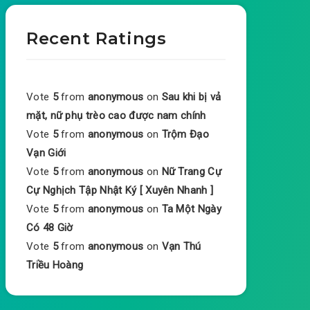
Recent Ratings
Vote
5
from
anonymous
on
Sau khi bị vả
mặt, nữ phụ trèo cao được nam chính
Vote
5
from
anonymous
on
Trộm Đạo
Vạn Giới
Vote
5
from
anonymous
on
Nữ Trang Cự
Cự Nghịch Tập Nhật Ký [ Xuyên Nhanh ]
Vote
5
from
anonymous
on
Ta Một Ngày
Có 48 Giờ
Vote
5
from
anonymous
on
Vạn Thú
Triều Hoàng