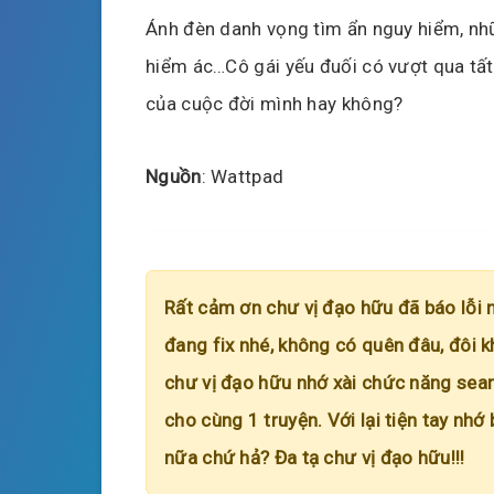
Ánh đèn danh vọng tìm ẩn nguy hiểm, nh
hiểm ác…Cô gái yếu đuối có vượt qua tấ
của cuộc đời mình hay không?
Nguồn
: Wattpad
Rất cảm ơn chư vị đạo hữu đã báo lỗi 
đang fix nhé, không có quên đâu, đôi k
chư vị đạo hữu nhớ xài chức năng searc
cho cùng 1 truyện. Với lại tiện tay nhớ
nữa chứ hả? Đa tạ chư vị đạo hữu!!!