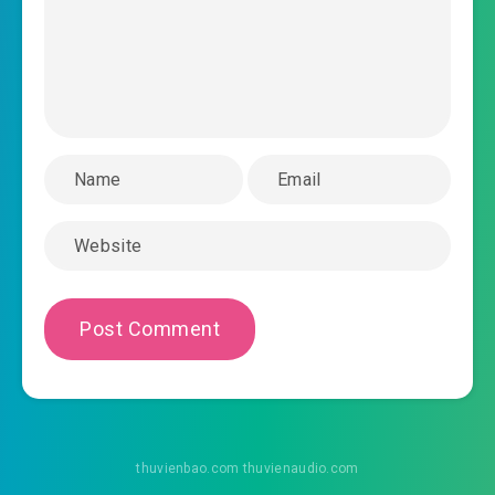
2025-09-04 16:57
Bắc Thần!
2025-09-04 16:57
#36: Chương 36: Thế lực tăng vọt
#37: Chương 37: Đại tài chi sĩ - Trần Cung!
2025-09-04 16:57
#38: Chương 38: Trần Cung 3
2025-09-04 16:57
sách
#39: Chương 39: Chính Khí Trường Hà đại trận
2025-09-04 16:57
#40: Chương 40: Phản Giáo người
2025-09-04 16:57
- Lãnh Diệc
#41: Chương 41: Ma Giới thông đạo
2025-09-04 16:57
#42: Chương 42: Liệt hỏa đốt núi
2025-09-04 16:58
thuvienbao.com thuvienaudio.com
#43: Chương 43: Dẫn địch vào