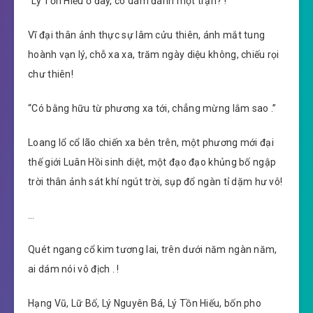
“Lý Tồn Hiếu ở đây, có dám đánh một trận? !”
Vĩ đại thân ảnh thực sự lâm cửu thiên, ánh mắt tung
hoành vạn lý, chỗ xa xa, trăm ngày diệu không, chiếu rọi
chư thiên!
“Có bằng hữu từ phương xa tới, chẳng mừng lắm sao .”
Loang lổ cổ lão chiến xa bên trên, một phương mới đại
thế giới Luân Hồi sinh diệt, một đạo đạo khủng bố ngập
trời thân ảnh sát khí ngút trời, sụp đổ ngàn tỉ dặm hư vô!
…
Quét ngang cổ kim tương lai, trên dưới năm ngàn năm,
ai dám nói vô địch . !
Hạng Vũ, Lữ Bố, Lý Nguyên Bá, Lý Tồn Hiếu, bốn pho