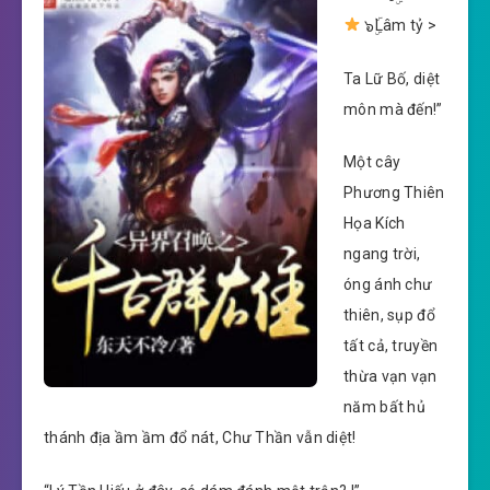
๖ۣۜLâm tỷ >
Ta Lữ Bố, diệt
môn mà đến!”
Một cây
Phương Thiên
Họa Kích
ngang trời,
óng ánh chư
thiên, sụp đổ
tất cả, truyền
thừa vạn vạn
năm bất hủ
thánh địa ầm ầm đổ nát, Chư Thần vẫn diệt!