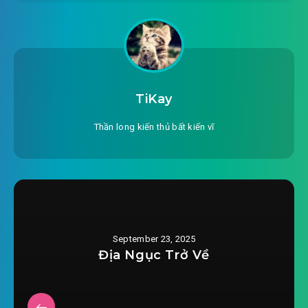
#20: Chương 20: Hoa Hùng 3 đao
2025-09-04 16:57
phá thành môn!
#21: Chương 21: Kiếm Tông cường giả
2025-09-04 16:57
#22: Chương 22: Thượng Dương
TiKay
2025-09-04 16:57
Thành - phá!
Thần long kiến thủ bất kiến vĩ
#23: Chương 23: Thái Huyền Kim Khuyết Thiên
2025-09-04 16:57
Đế Kinh
#24: Chương 24: Thời cổ nghĩa sĩ - Dự Nhượng!
2025-09-04 16:57
#25: Chương 25: Tuyết gia 2 tiểu
2025-09-04 16:57
thư
September 23, 2025
Địa Ngục Trở Về
#26: Chương 26: Đồng Sơn ước hẹn
2025-09-04 16:57
#27: Chương 27: Đao Thành