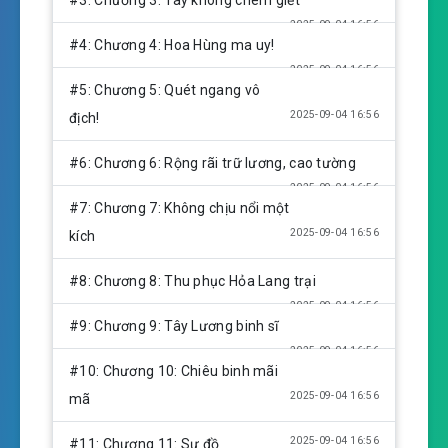
#3: Chương 3: Tay không chém giết
s
2025-09-04 16:56
#4: Chương 4: Hoa Hùng ma uy!
2025-09-04 16:56
#5: Chương 5: Quét ngang vô
2025-09-04 16:56
địch!
#6: Chương 6: Rộng rãi trữ lương, cao tường
2025-09-04 16:56
#7: Chương 7: Không chịu nổi một
2025-09-04 16:56
kích
#8: Chương 8: Thu phục Hỏa Lang trại
2025-09-04 16:56
#9: Chương 9: Tây Lương binh sĩ
2025-09-04 16:56
#10: Chương 10: Chiêu binh mãi
2025-09-04 16:56
mã
2025-09-04 16:56
#11: Chương 11: Sư đồ