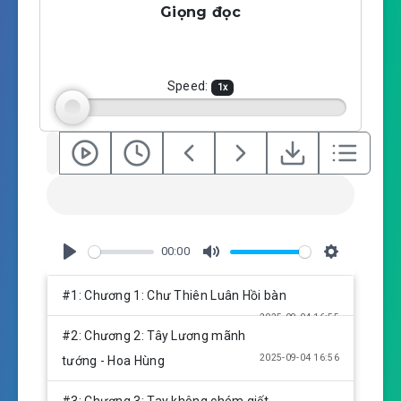
Giọng đọc
y
e
t
i
n
g
Speed:
1
x
s
00:00
P
M
S
l
u
e
#1: Chương 1: Chư Thiên Luân Hồi bàn
a
t
t
2025-09-04 16:55
y
e
t
#2: Chương 2: Tây Lương mãnh
i
2025-09-04 16:56
tướng - Hoa Hùng
n
g