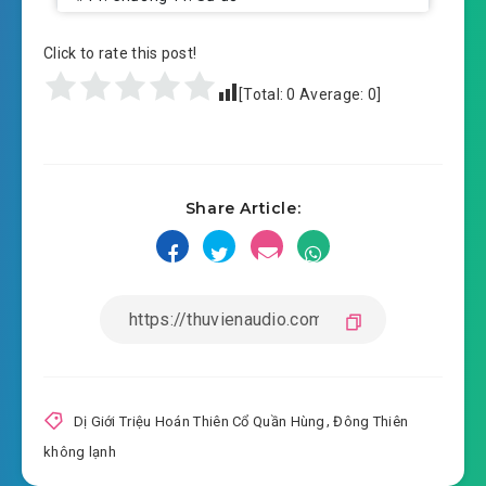
2025-09-04 16:56
#12: Chương 12: Hắc Liên Giáo
Click to rate this post!
#13: Chương 13: Giảo sát 'Hắc Liên Giáo '
[Total:
0
Average:
0
]
2025-09-04 16:56
#14: Chương 14: Tây Lương huyết
2025-09-04 16:56
chiến
Share Article:
#15: Chương 15: 1 đao trảm Tông Sư
2025-09-04 16:57
#16: Chương 16: Đại Tùy mãnh
2025-09-04 16:57
tướng - Hàn Cầm Hổ
2025-09-04 16:57
#17: Chương 17: Hàn Cầm Hổ đến
2025-09-04 16:57
#18: Chương 18: Triều đình ý chỉ
Dị Giới Triệu Hoán Thiên Cổ Quần Hùng
,
Đông Thiên
#19: Chương 19: Công thành trên dương
không lạnh
2025-09-04 16:57