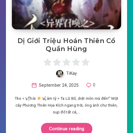
Dị Giới Triệu Hoán Thiên Cổ
Quần Hùng
TiKay
September 24, 2025
0
Tks < ๖ۣۜThάi
๖ۣۜLâm tỷ > Ta Lữ Bố, diệt môn mà đến!” Một
cây Phương Thiên Họa Kích ngang trời, óng ánh chư thiên,
sụp đổ tất cả,…
Continue reading