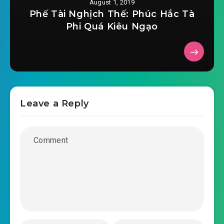
August 1, 2019
#36: Có chuyện hảo hảo nói
Phế Tài Nghịch Thế: Phúc Hắc Tà
Phi Quá Kiêu Ngạo
#37: Đã định
#38: Trước kiếm 100 triệu
#39: Thật rất sợ
#40: Độc kế
Leave a Reply
#41: Đồ cổ đi thành lập
#42: Lý Nhai đến vay tiền
#43: Trình Điệp Y
#44: Tài nguyên khô kiệt
#45: Không thiếu vàng thỏi