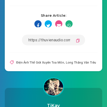
#17: ta là Lôi Phong
Share Article:
#18: Không cầm 1 châm 1 tuyến
#19: Đều là cao nhân
#20: Trợn tròn mắt đi ngủ
#21: Là người nghịch ngợm hại ta
#22: Lầm bắt
Điện Ảnh Thế Giới Xuyên Toa Môn
,
Long Thăng Vân Tiêu
#23: Thứ 2 lần dược phẩm giao dịch
#24: Đau lòng
#25: Ánh mắt
#26: Khi nam phách nữ
TiKay