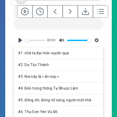
00:00
P
M
S
l
u
e
#1: nhà ta đại môn xuyên qua
a
t
t
y
e
t
#2: Dư Tắc Thành
i
n
#3: Nơi này là « ẩn núp »
g
s
#4: Bên trong thống Tạ Nhược Lâm
#5: Đồng chí, đừng nổ súng, người một nhà
#6: Thu Sơn Yên Vũ Đồ