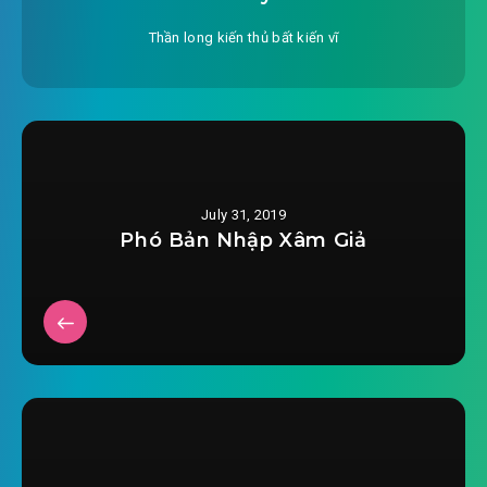
#27: Sủi cảo
Thần long kiến thủ bất kiến vĩ
#28: Cái gì đều thiếu
#29: Đặc huấn
#30: Anh hùng tóc trắng
July 31, 2019
#31: Bái sư
Phó Bản Nhập Xâm Giả
#32: Dương Phú xảy ra chuyện
#33: Não đại động mở
#34: Giang hồ hiểm ác « vì đường chủ Tiểu
Phong tăng thêm »
#35: Kéo người nhập bọn