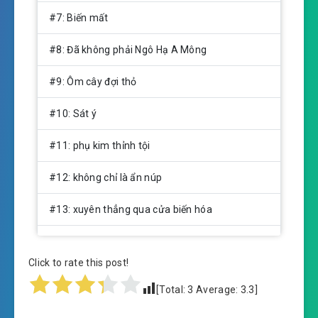
#7: Biến mất
#8: Đã không phải Ngô Hạ A Mông
#9: Ôm cây đợi thỏ
#10: Sát ý
#11: phụ kim thỉnh tội
#12: không chỉ là ẩn núp
#13: xuyên thẳng qua cửa biến hóa
#14: Ta là sát vách lão Vương
Click to rate this post!
#15: Đại Hoàng
[Total:
3
Average:
3.3
]
#16: nửa đêm tiếng súng