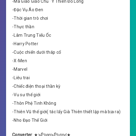
-Ma Giáo Giáo Chủ · Ỷ Thiên Đồ Long
-Đặc Vụ Áo Đen
-Thời gian trò chơi
-Thực thần
-Lâm Trung Tiểu Ốc
-Harry Potter
-Cuộc chiến dưới tháp cổ
-X-Men
-Marvel
-Liêu trai
-Chiếc điện thoại thần kỳ
-Vu sư thế giới
-Thôn Phệ Tinh Không
-Thiên Vũ thế giới( tác lấy Già Thiên thiết lập mà bịa ra)
-Nho Đạo Thế Giới
Converter
: ★๖ۣۜPɦαη๖ۣۜPɦσηɠ★