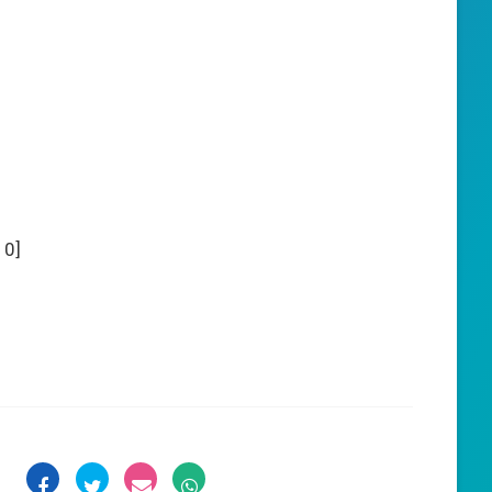
:
0
]
: