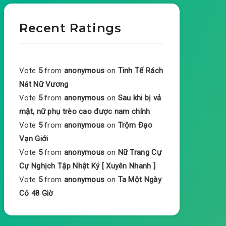
Recent Ratings
Vote
5
from
anonymous
on
Tinh Tế Rách
Nát Nữ Vương
Vote
5
from
anonymous
on
Sau khi bị vả
mặt, nữ phụ trèo cao được nam chính
Vote
5
from
anonymous
on
Trộm Đạo
Vạn Giới
Vote
5
from
anonymous
on
Nữ Trang Cự
Cự Nghịch Tập Nhật Ký [ Xuyên Nhanh ]
Vote
5
from
anonymous
on
Ta Một Ngày
Có 48 Giờ