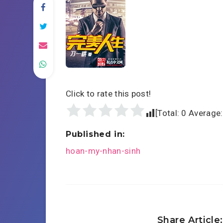
Click to rate this post!
[Total:
0
Average
Published in:
Post
hoan-my-nhan-sinh
navigation
Share Article