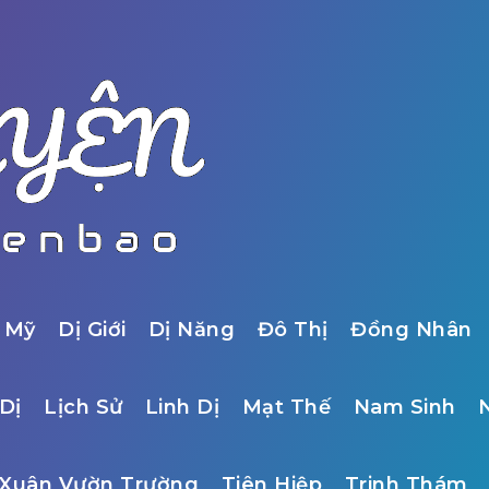
 Mỹ
Dị Giới
Dị Năng
Đô Thị
Đồng Nhân
Dị
Lịch Sử
Linh Dị
Mạt Thế
Nam Sinh
Xuân Vườn Trường
Tiên Hiệp
Trinh Thám