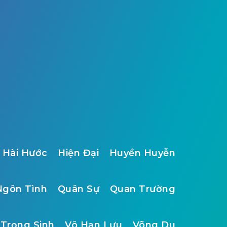
Hài Hước
Hiện Đại
Huyền Huyễn
Ngôn Tình
Quân Sự
Quan Trường
Trọng Sinh
Vô Hạn Lưu
Võng Du