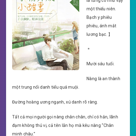
là từng có như vậy
một thiếu niên.
Bạch y phiêu
phiêu, ánh mắt
lương bạc. 】
＊
Mười sáu tuổi.
Nàng là an thành
một trung nổi danh tiểu quá muội.
Đường hoàng ương ngạnh, xú danh rõ ràng.
Tất cả mọi người gọi nàng chân chân, chỉ có hắn, lãnh
đạm không thú vị, cả tên lẫn họ mà kêu nàng “Chân
minh châu.”