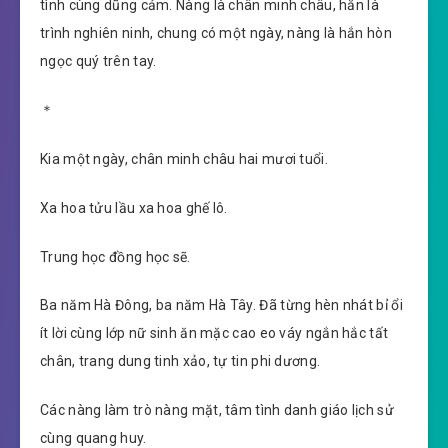
tình cùng dũng cảm. Nàng là chân minh châu, hắn là
trình nghiên ninh, chung có một ngày, nàng là hắn hòn
ngọc quý trên tay.
＊
Kia một ngày, chân minh châu hai mươi tuổi.
Xa hoa tửu lầu xa hoa ghế lô.
Trung học đồng học sẽ.
Ba năm Hà Đông, ba năm Hà Tây. Đã từng hèn nhát bỉ ổi
ít lời cùng lớp nữ sinh ăn mặc cao eo váy ngắn hắc tất
chân, trang dung tinh xảo, tự tin phi dương.
Các nàng làm trò nàng mặt, tâm tình danh giáo lịch sử
cùng quang huy.