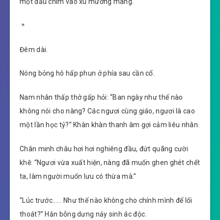
một đầu chìm vào xú mương máng.
＊
Đêm dài.
Nóng bỏng hô hấp phun ở phía sau cần cổ.
Nam nhân thấp thở gấp hỏi: “Ban ngày như thế nào
không nói cho nàng? Các ngươi cùng giáo, ngươi là cao
một lần học tỷ?” Khàn khàn thanh âm gợi cảm liêu nhân.
Chân minh châu hơi hơi nghiêng đầu, đứt quãng cười
khẽ: “Ngươi vừa xuất hiện, nàng đã muốn ghen ghét chết
ta, làm người muốn lưu có thừa mà.”
“Lúc trước…… Như thế nào không cho chính mình để lối
thoát?” Hắn bỗng dưng nảy sinh ác độc.