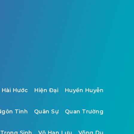
Hài Hước
Hiện Đại
Huyền Huyễn
Ngôn Tình
Quân Sự
Quan Trường
Trọng Sinh
Vô Hạn Lưu
Võng Du