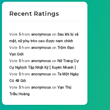
Recent Ratings
Vote
5
from
anonymous
on
Sau khi bị vả
mặt, nữ phụ trèo cao được nam chính
Vote
5
from
anonymous
on
Trộm Đạo
Vạn Giới
Vote
5
from
anonymous
on
Nữ Trang Cự
Cự Nghịch Tập Nhật Ký [ Xuyên Nhanh ]
Vote
5
from
anonymous
on
Ta Một Ngày
Có 48 Giờ
Vote
5
from
anonymous
on
Vạn Thú
Triều Hoàng