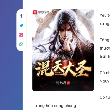
Yêu t
xưng 
Tông 
thượn
trật 
Có nh
Ngụy
Có tu
hương hỏa cung phụng.