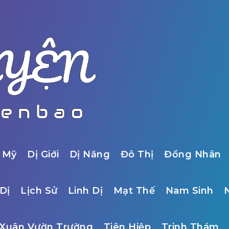
 Mỹ
Dị Giới
Dị Năng
Đô Thị
Đồng Nhân
Dị
Lịch Sử
Linh Dị
Mạt Thế
Nam Sinh
Xuân Vườn Trường
Tiên Hiệp
Trinh Thám