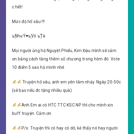
c·hết!
Mức độ hố sâu !!!
๖ۣۜNhưÝ♥๖ۣۜVô ๖ۣۜTà
Mọi người ủng hộ Nguyệt Phiếu, Kim Đậu mình sẽ cảm
ơn bằng cách tăng thêm số chương trong hôm đó. Vote
10 điểm 5 sao hộ mình nhé
Truyện hố sâu, anh em yên tâm nhảy. Ngày 20-50c
(sẽ bạo nếu đc tặng nhiều quà)
Anh Em ai có HTC TTC KSC NP thì cho mình xin
buff truyện. Cảm ơn
P/s: Truyện thì có hay có dở, kẻ thấy nó hay người