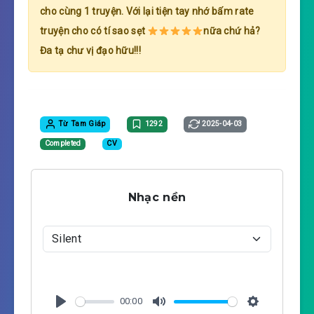
cho cùng 1 truyện. Với lại tiện tay nhớ bấm rate
truyện cho có tí sao sẹt
nữa chứ hả?
Đa tạ chư vị đạo hữu!!!
Từ Tam Giáp
1292
2025-04-03
Completed
CV
Nhạc nền
00:00