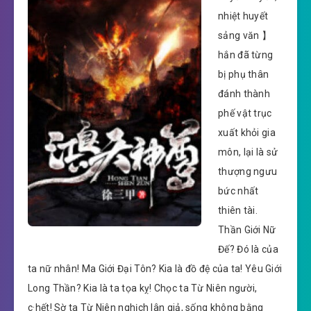
nhiệt huyết
sảng văn 】
hắn đã từng
bị phụ thân
đánh thành
phế vật trục
xuất khỏi gia
môn, lại là sử
thượng ngưu
bức nhất
thiên tài.
Thần Giới Nữ
Đế? Đó là của
ta nữ nhân! Ma Giới Đại Tôn? Kia là đồ đệ của ta! Yêu Giới
Long Thần? Kia là ta tọa kỵ! Chọc ta Từ Niên người,
c·hết! Sờ ta Từ Niên nghịch lân giả, sống không bằng