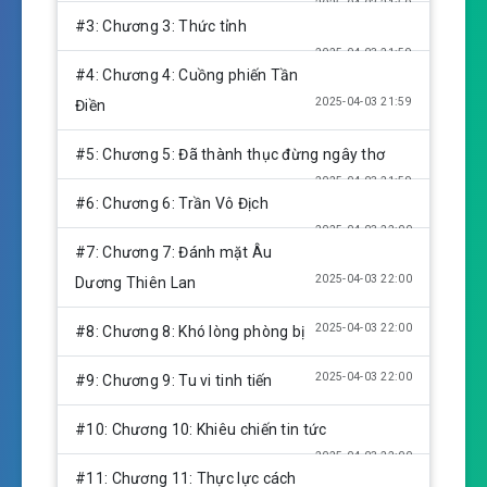
2025-04-03 21:59
n
#3: Chương 3: Thức tỉnh
g
2025-04-03 21:59
s
#4: Chương 4: Cuồng phiến Tần
2025-04-03 21:59
Điền
#5: Chương 5: Đã thành thục đừng ngây thơ
2025-04-03 21:59
#6: Chương 6: Trần Vô Địch
2025-04-03 22:00
#7: Chương 7: Đánh mặt Âu
2025-04-03 22:00
Dương Thiên Lan
2025-04-03 22:00
#8: Chương 8: Khó lòng phòng bị
2025-04-03 22:00
#9: Chương 9: Tu vi tinh tiến
#10: Chương 10: Khiêu chiến tin tức
2025-04-03 22:00
#11: Chương 11: Thực lực cách