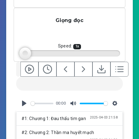
P
M
S
l
u
e
a
t
t
Giọng đọc
y
e
t
i
n
g
Speed:
1
x
s
00:00
P
M
S
l
u
e
2025-04-03 21:58
#1: Chương 1: Đau thấu tim gan
a
t
t
y
e
t
#2: Chương 2: Thần ma huyết mạch
i