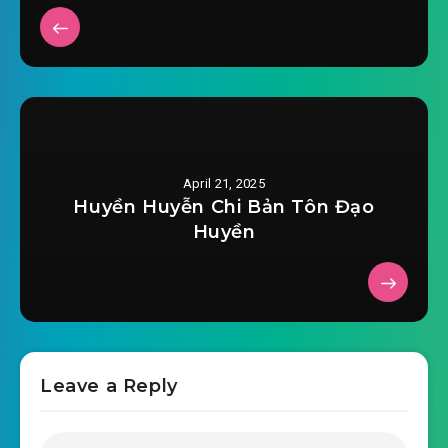
2025-04-03 22:06
#28: Chương 28: Ma Thần hiện
2025-04-03 22:06
thế
2025-04-03 22:06
#29: Chương 29: Thần bí lão ẩu
#30: Chương 30: Điên đảo chúng sinh
2025-04-03 22:06
April 21, 2025
#31: Chương 31: Cuồng vọng
Huyền Huyễn Chi Bản Tôn Đạo
2025-04-03 22:07
Long Thần
Huyền
#32: Chương 32: Đánh mẹ ngươi cũng không
2025-04-03 22:07
nhận ra ngươi
#33: Chương 33: Âu Dương Thừa Phong
2025-04-03 22:07
Leave a Reply
#34: Chương 34: Phục dụng Hỏa
2025-04-03 22:08
Linh Đan