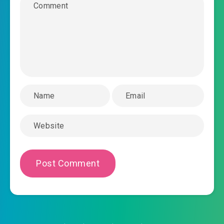
2025-04-03 22:08
#35: Chương 35: Tu vi tiến nhanh
2025-04-03 22:08
#36: Chương 36: Tao ngộ truy sát
2025-04-03 22:08
#37: Chương 37: Dụ dỗ Tần Sơn
#38: Chương 38: Từ đây tiết tháo là người qua
2025-04-03 22:09
đường
2025-04-03 22:09
#39: Chương 39: Ngọc Long Tủy
2025-04-03 22:09
#40: Chương 40: Ô Kim Thần Ưng
#41: Chương 41: Thu phục tiểu Kim Ô Thần
2025-04-03 22:09
Ưng
2025-04-03 22:10
#42: Chương 42: Chư hầu cấp
#43: Chương 43: Kịch liệt một trận chiến