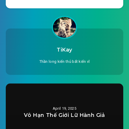
2025-04-03 22:03
chiến đội
#20: Chương 20: Yêu Thú Sâm Lâm
2025-04-03 22:03
#21: Chương 21: Giấu giếm sát cơ
2025-04-03 22:04
#22: Chương 22: Biến thái Từ
TiKay
2025-04-03 22:04
Niên
Thần long kiến thủ bất kiến vĩ
#23: Chương 23: Lâm Phong sát ý
2025-04-03 22:04
#24: Chương 24: Trời đánh kẻ
2025-04-03 22:05
trộm ăn cắp trứng
2025-04-03 22:05
#25: Chương 25: Từ Niên sát ý
April 19, 2025
#26: Chương 26: Một quyền chi uy
Vô Hạn Thế Giới Lữ Hành Giả
2025-04-03 22:06
#27: Chương 27: Sát ý ngập trời