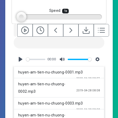
n
g
Speed:
1
x
s
00:00
P
M
S
l
u
e
huyen-am-tien-nu-chuong-0001.mp3
a
t
t
2019-04-28 08:07
y
e
t
huyen-am-tien-nu-chuong-
i
2019-04-28 08:08
0002.mp3
n
g
huyen-am-tien-nu-chuong-0003.mp3
s
2019-04-28 08:08
huyen-am-tien-nu-chuong-