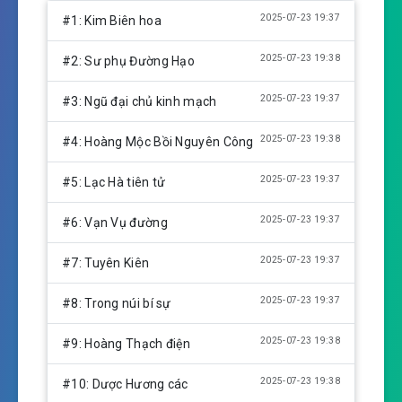
l
u
e
2025-07-23 19:37
#1: Kim Biên hoa
a
t
t
y
e
t
2025-07-23 19:38
#2: Sư phụ Đường Hạo
i
n
2025-07-23 19:37
#3: Ngũ đại chủ kinh mạch
g
s
2025-07-23 19:38
#4: Hoàng Mộc Bồi Nguyên Công
2025-07-23 19:37
#5: Lạc Hà tiên tử
2025-07-23 19:37
#6: Vạn Vụ đường
2025-07-23 19:37
#7: Tuyên Kiên
2025-07-23 19:37
#8: Trong núi bí sự
2025-07-23 19:38
#9: Hoàng Thạch điện
2025-07-23 19:38
#10: Dược Hương các