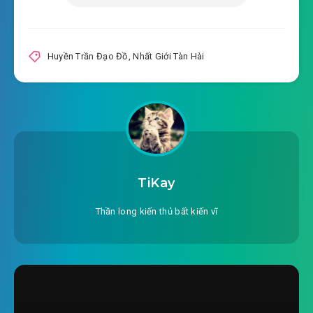
2025-07-23 19:38
#21: Huyền Âm Bạo Phong Thuật
2025-07-23 19:38
#22: Trăm vạn ngân lượng
Huyền Trần Đạo Đồ
,
Nhất Giới Tàn Hài
2025-07-23 19:39
#23: Trình Chấn Toàn
2025-07-23 19:38
#24: Lạc thảo vi khấu
2025-07-23 19:39
#25: Quan Cương trấn
2025-07-23 19:39
#26: Chín đại ngăn mạch
TiKay
2025-07-23 19:39
#27: Âm khí
Thần long kiến thủ bất kiến vĩ
2025-07-23 19:39
#28: Nhảy cửa sổ
2025-07-23 19:39
#29: Lâm Hồng Vũ
2025-07-23 19:39
#30: Âm hồn phụ thể