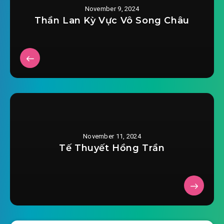
November 9, 2024
2025-07-23 19:39
#31: Hồi Dương cư
Thần Lan Kỳ Vực Vô Song Châu
2025-07-23 19:39
#32: Phàm khí
2025-07-23 19:39
#33: Đạo tâm kiên định
2025-07-23 19:39
#34: Tiên thiên tinh nguyên
2025-07-23 19:39
#35: Định thi phù
2025-07-23 19:39
#36: Điền Bình huyện
November 11, 2024
Tế Thuyết Hồng Trần
2025-07-23 19:39
#37: Lâm Tử Hà
2025-07-23 19:39
#38: Trương gia bí mật
2025-07-23 19:39
#39: Háo sắc thiên sư
2025-07-23 19:39
#40: Tiểu Tuyết lâu