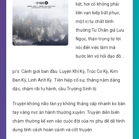
liệt, hơi có không phải
liền vạn kiếp bất phục,
một vị tư chất bình
thường Tu Chân giả Lưu
Ngọc, thận trọng từ lời
nói đến việc làm mà
bước lên vô hối đạo đồ…
p/s: Cảnh giới ban đầu: Luyện Khí Kỳ, Trúc Cơ Kỳ, Kim
Đan Kỳ, Linh Anh Kỳ. Tiên hiệp cố sự, tháng năm dằng
dặc, chậm rãi tu hành, cầu Trường Sinh lộ.
Truyện không não tàn yy không thăng cấp nhanh ko bàn
tay vàng nvc ăn hành thường xuyên .Truyện diễn biến
chậm thường kể xen vào cuộc đời của nv phụ để dễ hình
dung tính cách hoàn cảnh và cốt truyện.