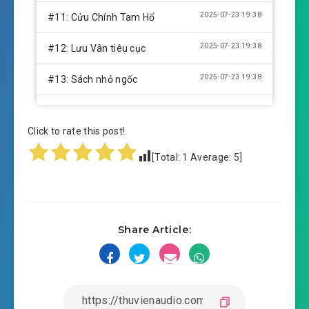
2025-07-23 19:38
#11: Cửu Chính Tam Hổ
2025-07-23 19:38
#12: Lưu Vân tiêu cục
2025-07-23 19:38
#13: Sách nhỏ ngốc
2025-07-23 19:38
#14: Nói chuyện trong đêm
Click to rate this post!
2025-07-23 19:38
#15: Đưa tang
[Total:
1
Average:
5
]
2025-07-23 19:38
#16: Lập uy
2025-07-23 19:38
#17: Tào Khắc
Share Article:
2025-07-23 19:38
#18: Hắc Hổ trại
2025-07-23 19:38
#19: Bị diệt
2025-07-23 19:38
#20: Truy kích