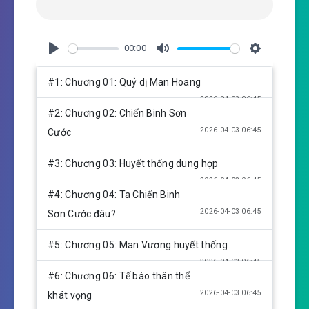
00:00
P
M
S
l
u
e
#1: Chương 01: Quỷ dị Man Hoang
a
t
t
2026-04-03 06:45
y
e
t
#2: Chương 02: Chiến Binh Sơn
i
2026-04-03 06:45
Cước
n
g
#3: Chương 03: Huyết thống dung hợp
s
2026-04-03 06:45
#4: Chương 04: Ta Chiến Binh
2026-04-03 06:45
Sơn Cước đâu?
#5: Chương 05: Man Vương huyết thống
2026-04-03 06:45
#6: Chương 06: Tế bào thân thể
2026-04-03 06:45
khát vọng