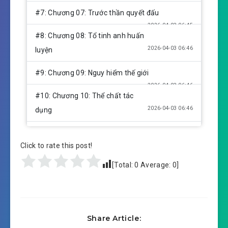
#7: Chương 07: Trước thần quyết đấu
2026-04-03 06:45
#8: Chương 08: Tổ tinh anh huấn
2026-04-03 06:46
luyện
#9: Chương 09: Nguy hiểm thế giới
2026-04-03 06:46
#10: Chương 10: Thể chất tác
2026-04-03 06:46
dụng
#11: Chương 11: Man tộc phương thức chiến
Click to rate this post!
2026-04-03 06:46
đấu
[Total:
0
Average:
0
]
2026-04-03 06:46
#12: Chương 12: 1 đánh bại địch
2026-04-03 06:46
#13: Chương 13: Mãng
2026-04-03 06:46
#14: Chương 14: Vô tận cuồng nộ
Share Article: