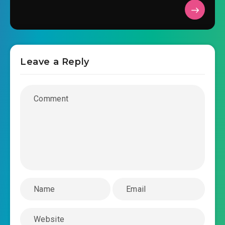
2026-04-03 06:47
đẳng cấp
2026-04-03 06:47
#32: Chương 32: Tà ma khủng bố
2026-04-03 06:47
#33: Chương 33: Cấp 4 kiếm sĩ
Leave a Reply
#34: Chương 34: Kiếm thuật đại sư
2026-04-03 06:47
#35: Chương 35: Tích huyết trọng
2026-04-03 06:47
sinh
#36: Chương 36: Liều tiêu hao, đến a!
2026-04-03 06:47
#37: Chương 37: Không thể kêu
2026-04-03 06:47
gọi ta chi danh
2026-04-03 06:47
#38: Chương 38: Đao đao liệt hỏa
#39: Chương 39: Lục Thần đi săn phương thức