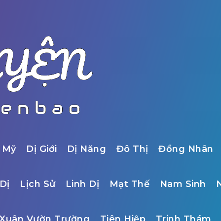
 Mỹ
Dị Giới
Dị Năng
Đô Thị
Đồng Nhân
Dị
Lịch Sử
Linh Dị
Mạt Thế
Nam Sinh
Xuân Vườn Trường
Tiên Hiệp
Trinh Thám