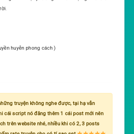
ười.
huyền huyễn phong cách )
những truyện không nghe được, tại hạ vẫn
hi cái script nó đăng thêm 1 cái post mới nên
h trên website nhé, nhiều khi có 2, 3 posts
 bấm rate truyện cho có tí sao sẹt