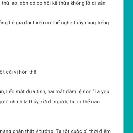
hù lao, còn có cơ hội kế thừa khổng lồ di sản.
 rằng Lệ gia đại thiếu có thể nghe thấy nàng tiếng
t cái vị hôn thê
n, liếc mắt đưa tình, hai mắt đẫm lệ nói: “Ta yêu
ươi chính là thủy, rời đi ngươi, ta có thể nào
 nàng chân thật ý tưởng: Ta rốt cuộc gì thời điểm