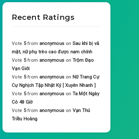
Recent Ratings
Vote
5
from
anonymous
on
Sau khi bị vả
mặt, nữ phụ trèo cao được nam chính
Vote
5
from
anonymous
on
Trộm Đạo
Vạn Giới
Vote
5
from
anonymous
on
Nữ Trang Cự
Cự Nghịch Tập Nhật Ký [ Xuyên Nhanh ]
Vote
5
from
anonymous
on
Ta Một Ngày
Có 48 Giờ
Vote
5
from
anonymous
on
Vạn Thú
Triều Hoàng