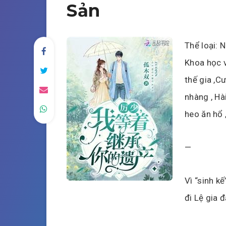
Sản
Thể loại: N
Khoa học v
thế gia ,C
nhàng , Hài
heo ăn hổ 
—
Vì “sinh k
đi Lệ gia đ