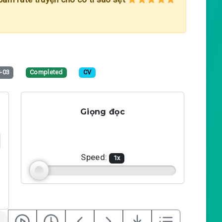
-03
Completed
CV
Giọng đọc
Speed:
1
x