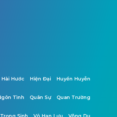
Hài Hước
Hiện Đại
Huyền Huyễn
Ngôn Tình
Quân Sự
Quan Trường
Trọng Sinh
Vô Hạn Lưu
Võng Du