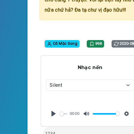
nữa chứ hả? Đa tạ chư vị đạo hữu!!!
Cô Mộc Song
998
2020-08
Nhạc nền
00:00
P
M
S
l
u
e