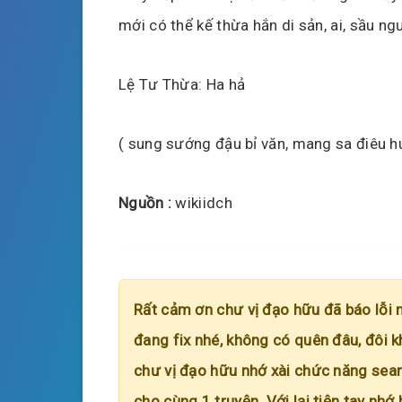
mới có thể kế thừa hắn di sản, ai, sầu ng
Lệ Tư Thừa: Ha hả
( sung sướng đậu bỉ văn, mang sa điêu 
Nguồn :
wikiidch
Rất cảm ơn chư vị đạo hữu đã báo lỗi 
đang fix nhé, không có quên đâu, đôi k
chư vị đạo hữu nhớ xài chức năng searc
cho cùng 1 truyện. Với lại tiện tay nhớ