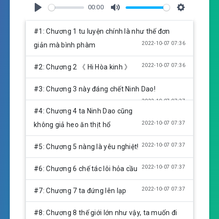
00:00
P
M
S
l
u
e
#1: Chương 1 tu luyện chính là như thế đơn
a
t
t
2022-10-07 07:36
giản mà bình phàm
y
e
t
i
2022-10-07 07:36
#2: Chương 2 《 Hi Hòa kinh 》
n
g
#3: Chương 3 này đáng chết Ninh Dao!
s
2022-10-07 07:37
#4: Chương 4 ta Ninh Dao cũng
2022-10-07 07:37
không giả heo ăn thịt hổ
2022-10-07 07:37
#5: Chương 5 nàng là yêu nghiệt!
2022-10-07 07:37
#6: Chương 6 chế tác lôi hỏa cầu
2022-10-07 07:37
#7: Chương 7 ta đứng lên lạp
#8: Chương 8 thế giới lớn như vậy, ta muốn đi