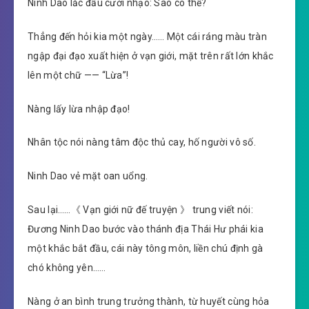
Ninh Dao lắc đầu cười nhạo: Sao có thể?
Thẳng đến hỏi kia một ngày…… Một cái ráng màu tràn
ngập đại đạo xuất hiện ở vạn giới, mặt trên rất lớn khắc
lên một chữ —— “Lừa”!
Nàng lấy lừa nhập đạo!
Nhân tộc nói nàng tâm độc thủ cay, hố người vô số.
Ninh Dao vẻ mặt oan uổng.
Sau lại……《 Vạn giới nữ đế truyện 》 trung viết nói:
Đương Ninh Dao bước vào thánh địa Thái Hư phái kia
một khắc bắt đầu, cái này tông môn, liền chú định gà
chó không yên……
Nàng ở an bình trung trưởng thành, từ huyết cùng hỏa