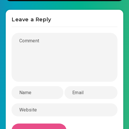
2022-10-07 07:41
thề
#30: Chương 30 phú bà khí chất là thứ gì?
Leave a Reply
2022-10-07 07:42
#31: Chương 31 xoá bỏ lệnh cấm
2022-10-07 07:42
chế
#32: Chương 32 có phát tài dự cảm
2022-10-07 07:42
#33: Chương 33 Trì Tu Bạch tuyệt
2022-10-07 07:42
vọng
#34: Chương 34 lần đầu tiên nói chuyện Chiến
2022-10-07 07:42
Vực
#35: Chương 35 không nên khen khen ta sao?
2022-10-07 07:42
#36: Chương 36 đánh cái bàn tay,
2022-10-07 07:42
cấp viên ngọt táo