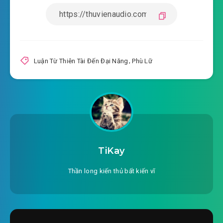
2022-10-07 07:39
ăn, này không hương sao?
#16: Chương 16 Trì Tu Bạch: Lần này gom tiền
2022-10-07 07:39
hành trình, ổn
Luận Từ Thiên Tài Đến Đại Năng
,
Phù Lữ
#17: Chương 17 ta Ninh Dao báo thù, từ sớm
2022-10-07 07:39
đến tối
#18: Chương 18 là vận mệnh an bài
2022-10-07 07:40
#19: Chương 19 nữ hài tử ra cửa
bên ngoài phải bảo vệ hảo tự mình
TiKay
2022-10-07 07:40
#20: Chương 20 đại sư, ta ngộ
Thần long kiến thủ bất kiến vĩ
2022-10-07 07:40
#21: Chương 21 ta Kỷ Chi thề
2022-10-07 07:40
sống chết không lo tay đấm