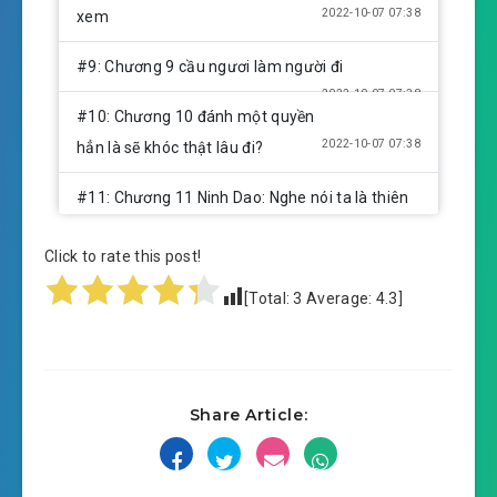
2022-10-07 07:38
xem
#9: Chương 9 cầu ngươi làm người đi
2022-10-07 07:38
#10: Chương 10 đánh một quyền
2022-10-07 07:38
hẳn là sẽ khóc thật lâu đi?
#11: Chương 11 Ninh Dao: Nghe nói ta là thiên
2022-10-07 07:38
mệnh chi tử?
Click to rate this post!
#12: Chương 12 phân bánh kem chú ý
[Total:
3
Average:
4.3
]
2022-10-07 07:38
#13: Chương 13 thúc thúc, ta kêu
2022-10-07 07:39
Vương Hổ
#14: Chương 14 phóng thích tiềm năng, mở ra
Share Article:
2022-10-07 07:39
nguyên cảnh
#15: Chương 15 Trì Tu Bạch: Cơm mềm ngạnh