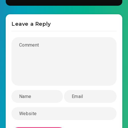
#39: Ta nôn một lát trước
#40: Đức Dương
Leave a Reply
#41: Toàn bộ đặc biệt heo. . . !
#42: Chuẩn bị chém người!
#43: Thiếu gia, đều làm tốt rồi. . .
#44: Giành giật từng giây
#45: Mỗi người đều có mục đích riêng phải đạt
được
#46: Rất có làm đầu!
#47: Tới tay
#48: Đây coi là phá vẫn là không có phá đâu?