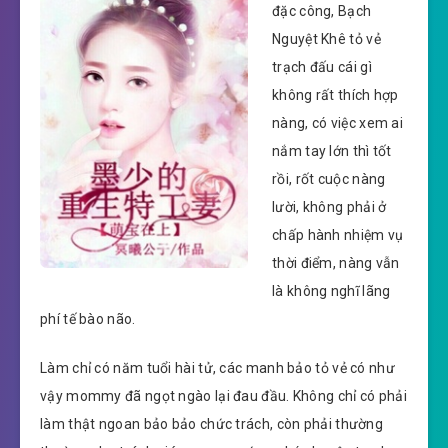
đặc công, Bạch
Nguyệt Khê tỏ vẻ
trạch đấu cái gì
không rất thích hợp
nàng, có việc xem ai
nắm tay lớn thì tốt
rồi, rốt cuộc nàng
lười, không phải ở
chấp hành nhiệm vụ
thời điểm, nàng vẫn
là không nghĩ lãng
phí tế bào não.
Làm chỉ có năm tuổi hài tử, các manh bảo tỏ vẻ có như
vậy mommy đã ngọt ngào lại đau đầu. Không chỉ có phải
làm thật ngoan bảo bảo chức trách, còn phải thường