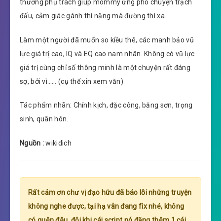
thường phụ trách giúp mommy ứng phó chuyện trạch
đấu, cảm giác gánh thì nặng mà đường thì xa.
Làm một người đã muốn so kiều thê, các manh bảo vũ
lực giá trị cao, IQ và EQ cao nam nhân. Không có vũ lực
giá trị cùng chỉ số thông minh là một chuyện rất đáng
sợ, bởi vì…… (cụ thể xin xem văn)
Tác phẩm nhãn: Chính kịch, đặc công, băng sơn, trọng
sinh, quân hôn.
Nguồn :
wikidich
Rất cảm ơn chư vị đạo hữu đã báo lỗi những truyện
không nghe được, tại hạ vẫn đang fix nhé, không
có quên đâu, đôi khi cái script nó đăng thêm 1 cái