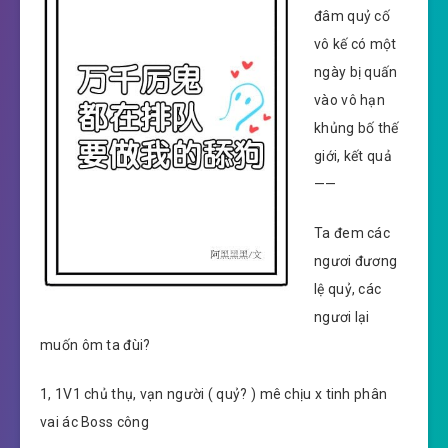
đâm quỷ cố
vô kế có một
ngày bị quấn
vào vô hạn
khủng bố thế
giới, kết quả
——
Ta đem các
ngươi đương
lệ quỷ, các
ngươi lại
muốn ôm ta đùi?
1, 1V1 chủ thụ, vạn người ( quỷ? ) mê chịu x tinh phân
vai ác Boss công