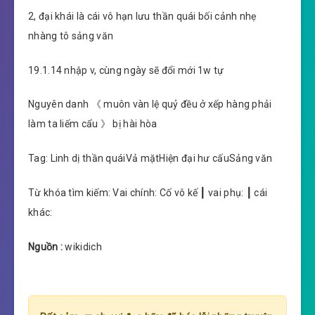
2, đại khái là cái vô hạn lưu thần quái bối cảnh nhẹ
nhàng tô sảng văn
19.1.14 nhập v, cùng ngày sẽ đổi mới 1w tự
Nguyên danh 《 muôn vàn lệ quỷ đều ở xếp hàng phải
làm ta liếm cẩu 》 bị hài hòa
Tag: Linh dị thần quáiVả mặtHiện đại hư cấuSảng văn
Từ khóa tìm kiếm: Vai chính: Cố vô kế ┃ vai phụ: ┃ cái
khác:
Nguồn :
wikidich