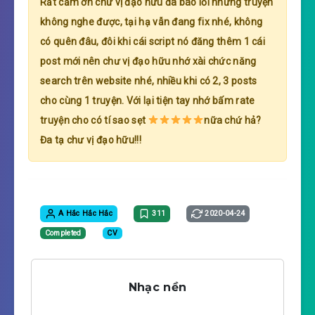
Rất cảm ơn chư vị đạo hữu đã báo lỗi những truyện
không nghe được, tại hạ vẫn đang fix nhé, không
có quên đâu, đôi khi cái script nó đăng thêm 1 cái
post mới nên chư vị đạo hữu nhớ xài chức năng
search trên website nhé, nhiều khi có 2, 3 posts
cho cùng 1 truyện. Với lại tiện tay nhớ bấm rate
truyện cho có tí sao sẹt
nữa chứ hả?
Đa tạ chư vị đạo hữu!!!
A Hắc Hắc Hắc
311
2020-04-24
Completed
CV
Nhạc nền