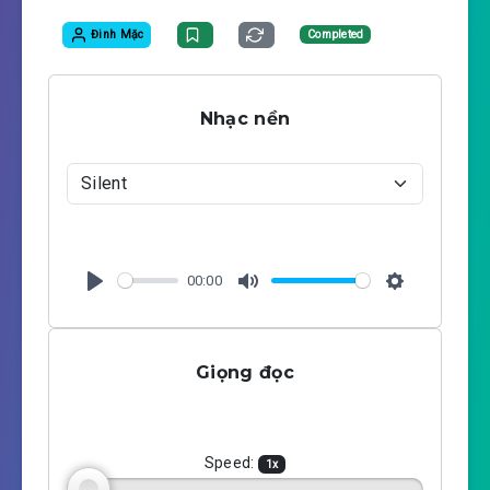
Đinh Mặc
Completed
Nhạc nền
00:00
P
M
S
l
u
e
a
t
t
Giọng đọc
y
e
t
i
n
g
Speed:
1
x
s