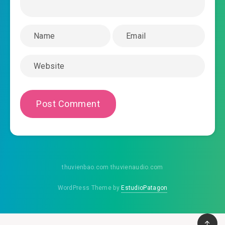
#45: Chương 45
#46: Chương 46
#47: Chương 47
#48: Chương 48
#49: Chương 49
#50: Chương 50
#51: Chương 51
#52: Chương 52
thuvienbao.com thuvienaudio.com
#53: Chương 53
WordPress Theme by
EstudioPatagon
#54: Chương 54