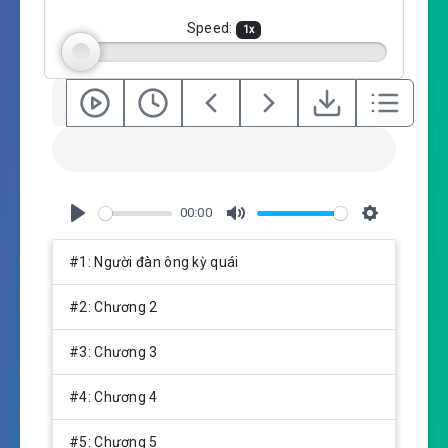
g
Speed:
1
x
s
00:00
P
M
S
l
u
e
#1: Người đàn ông kỳ quái
a
t
t
y
e
t
#2: Chương 2
i
n
#3: Chương 3
g
s
#4: Chương 4
#5: Chương 5