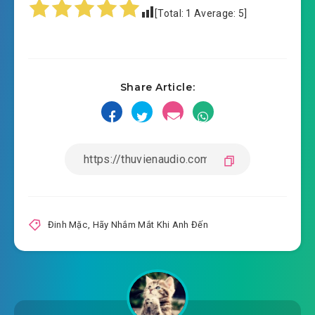
[Total:
1
Average:
5
]
#16: Chương 16
#17: Chương 17
Share Article:
#18: Chương 18
#19: Chương 19
#20: Chương 20
#21: Chương 21
#22: Chương 22
Đinh Mặc
,
Hãy Nhắm Mắt Khi Anh Đến
#23: Chương 23
#24: Chương 24
#25: Chương 25