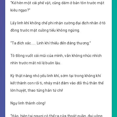
“Kẻ hèn một cái phế vật, cũng dám ở bản tôn trước mặt
kiêu ngạo?”
Lấy linh khí khống chế phi nhận cường đại địch nhân ở tô
đồng trước mặt cuồng tiếu không ngừng.
“Ta đích xác…… Linh khí thiếu đến đáng thương.”
Tô Đồng vuốt cái mũi của mình, vẫn không nhúc nhích
nhìn trước mắt nô lệ buôn lậu.
Kỳ thật nàng nhỏ yếu linh khí, sớm tại trong không khí
kết thành con rối ti, nháy mắt đâm vào đối thủ thân thể
lớn huyệt, thao túng hắn tứ chi!
Ngự linh thành công!
“Hảo, hiện tại ngươi có thể ra cửa thoát quần, đại uông