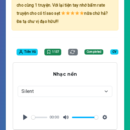
cho cùng 1 truyện. Với lại tiện tay nhớ bấm rate
truyện cho có tí sao sẹt
nữa chứ hả?
Đa tạ chư vị đạo hữu!!!
Tiễn Vũ
1137
Completed
CV
Nhạc nền
00:00
P
M
S
l
u
e