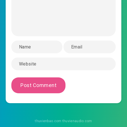
#42: 042 trở về Dao Trì
#43: Đệ tam mười bảy vị hạch tâm đệ tử
#44: 044 Ngọc Hồ một mạch phong cách
#45: 045 Tô Đồng pháp bảo
#46: 046 Đông viện
#47: 047 tông môn nhiệm vụ
#48: 048 cảnh còn người mất
#49: 049 Đào Sơn di đồ
#50: 050 giết một người cứu một người
#51: 051 Đào Sơn bốn bảo
thuvienbao.com thuvienaudio.com