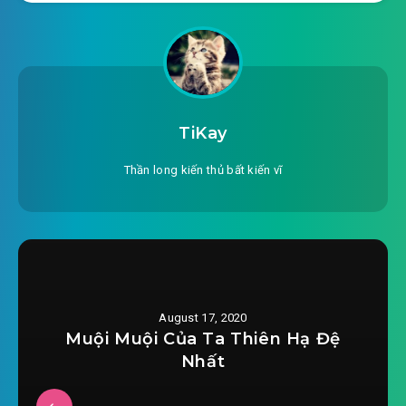
#23: 023 Ngưng Khí một tầng
#24: 024 trăm dặm mới tìm được một
#25: 025 nguồn nước
TiKay
#26: 026 hương huyết phá chướng
Thần long kiến thủ bất kiến vĩ
#27: 027 Chúc Long chi danh
#28: 028 không rời không bỏ
#29: 029 vô lại đấu pháp
#30: 030 trảm linh đao
August 17, 2020
Muội Muội Của Ta Thiên Hạ Đệ
#31: 031 đoạt xá
Nhất
#32: 032 lão ác ôn của cải