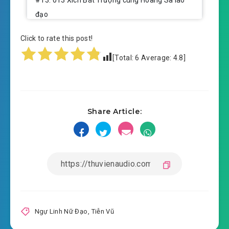
#13: 013 Xích Bát Trượng cùng Hoàng Sa lão
đạo
#14: 014 thần bí bảo tàng
Click to rate this post!
[Total:
6
Average:
4.8
]
#15: 015 thú sư
#16: 016 ai so với ai khác gian trá?
#17: 017 nắm lấy tay người, cùng tử đánh lộn
Share Article:
#18: 018 Hàn Vương
#19: Xô vàng đầu tiên
#20: 020 câu cá
#21: 021 Tiểu Bích Hiên
Ngự Linh Nữ Đạo
,
Tiễn Vũ
#22: 022 gọi một tiếng sư phó