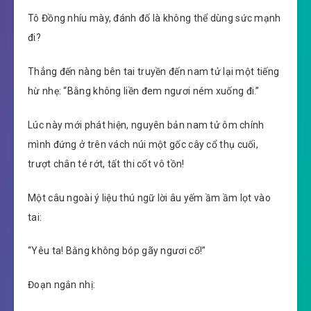
Tô Đồng nhíu mày, đánh đố là không thể dùng sức mạnh
đi?
Thẳng đến nàng bên tai truyền đến nam tử lại một tiếng
hừ nhẹ: “Bằng không liền đem ngươi ném xuống đi.”
Lúc này mới phát hiện, nguyên bản nam tử ôm chính
mình đứng ở trên vách núi một gốc cây cổ thụ cuối,
trượt chân té rớt, tất thi cốt vô tồn!
Một câu ngoài ý liệu thú ngữ lời âu yếm ầm ầm lọt vào
tai:
“Yêu ta! Bằng không bóp gãy ngươi cổ!”
Đoạn ngắn nhị: