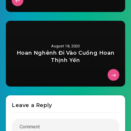
#33: 033 Ngự Linh đại pháp
#34: 034 Bảo Lâm Các
#35: 035 cửu châu một phủ
August 18, 2020
#36: 036 nhịn đau bỏ những thứ yêu thích!
Hoan Nghênh Đi Vào Cuồng Hoan
Thịnh Yến
#37: 037 song tu chi hỉ
#38: 038 người nào ở Lưu Anh thành nội bên
đường dùng binh khí đánh nhau?
#39: 039 kỳ quái sâu lông
Leave a Reply
#40: 40 giao dịch
#41: 041 lần thứ hai bái sư