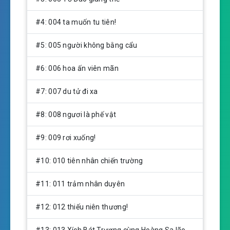
g
s
#4: 004 ta muốn tu tiên!
#5: 005 người không bằng cẩu
#6: 006 hoa ấn viên mãn
#7: 007 du tử đi xa
#8: 008 ngươi là phế vật
#9: 009 rơi xuống!
#10: 010 tiên nhân chiến trường
#11: 011 trảm nhân duyên
#12: 012 thiếu niên thương!