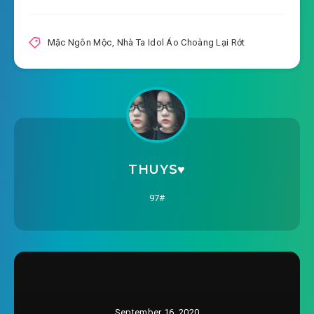
#16: Chương 16 chương 16 tay
2020-08-16 12:09
hủy đi CP phấn ( bắt trùng )
Mặc Ngôn Mộc
,
Nhà Ta Idol Áo Choàng Lại Rớt
#17: Chương 17 chương 17 12 tiến 9 cường
2020-08-16 12:10
#18: Chương 18 chương 18 tấm
2020-08-16 12:10
màn đen thăng cấp
#19: Chương 19 chương 19 Thời Phi giận bóc
2020-08-16 12:10
tấm màn đen
THUYS♥️
#20: Chương 20 chương 20 ngo ngoe rục rịch
97#
2020-08-16 12:11
#21: Chương 21 chương 21 Thẩm
2020-08-16 12:11
Thanh Nhiên
#22: Chương 22 chương 22 bức bách ký hợp
2020-08-16 12:11
đồng
September 16, 2020