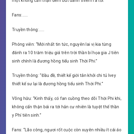
một không cẩn thận đem bút danh thiêm ra tới.
Fans:……
Truyền thông:……
Phóng viên: “Mới nhất tin tức, nguyên lai vị kia từng
đánh ra 10 trăm triệu giá trên trời thần bí họa gia J tiên
sinh chính là đương hồng tiểu sinh Thời Phi.”
Truyền thông: “Đầu đề, thiết kế giới tân khởi chi tú Ivey
thiết kế sư lại là đương hồng tiểu sinh Thời Phi.”
Võng hữu: “Kinh thấy, có fan cuồng theo dõi Thời Phi khi,
không cẩn thận bái ra tới hắn cư nhiên là tuyệt thế thần
y Phí tiên sinh.”
Fans: “Lão công, ngươi rốt cuộc còn xuyên nhiều ít cái áo