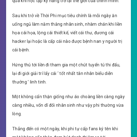
qua khi học tập kỹ năng trở lại thế giới của chính mình.
Sau khi trở về Thời Phi mục tiêu chính là mỗi ngày ăn
uống ngủ làm nằm thắng nhân sinh, nhàm chán khi liền
họa cái họa, lộng cái thiết kế, viết cái thư, đương cái
hacker lại hoặc là cấp cái nào được bệnh nan y người trị
cái bệnh.
Hứng thú tới liền đi tham gia một chút tuyển tú thi đấu,
lại đi giới giải trí lấy cái ‘ tốt nhất tân nhân biểu diễn
thưởng ’ linh tinh.
Một không cẩn thận giống như áo choàng liền càng ngày
càng nhiều, vốn dĩ đối nhân sinh như vậy phi thường vừa
lòng.
Thẳng đến có một ngày, khi phi tự cấp fans ký tên khi