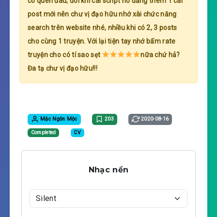
có quên đâu, đôi khi cái script nó đăng thêm 1 cái
post mới nên chư vị đạo hữu nhớ xài chức năng
search trên website nhé, nhiều khi có 2, 3 posts
cho cùng 1 truyện. Với lại tiện tay nhớ bấm rate
truyện cho có tí sao sẹt
nữa chứ hả?
Đa tạ chư vị đạo hữu!!!
Mặc Ngôn Mộc
203
2020-08-16
Completed
CV
Nhạc nền