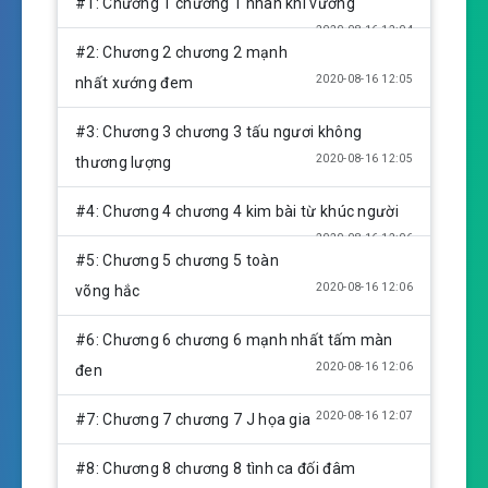
#1: Chương 1 chương 1 nhân khí vương
a
t
t
2020-08-16 12:04
y
e
t
#2: Chương 2 chương 2 mạnh
i
2020-08-16 12:05
nhất xướng đem
n
g
#3: Chương 3 chương 3 tấu ngươi không
s
2020-08-16 12:05
thương lượng
#4: Chương 4 chương 4 kim bài từ khúc người
2020-08-16 12:06
#5: Chương 5 chương 5 toàn
2020-08-16 12:06
võng hắc
#6: Chương 6 chương 6 mạnh nhất tấm màn
2020-08-16 12:06
đen
2020-08-16 12:07
#7: Chương 7 chương 7 J họa gia
#8: Chương 8 chương 8 tình ca đối đâm