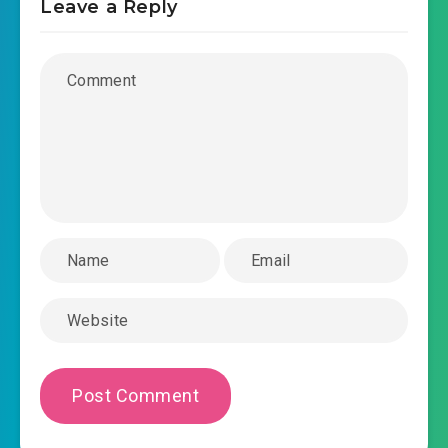
Leave a Reply
2020-08-16 12:14
Trí Bát Quái Tương
#31: Chương 31 chương 31 đại chuỳ đừng có
2020-08-16 12:14
ngừng
2020-08-16 12:14
#32: Chương 32 chương 32
#33: Chương 33 chương 33 đột nhiên không kịp
2020-08-16 12:15
phòng ngừa quay ngựa
#34: Chương 34 chương 34 một đợt vả mặt
2020-08-16 12:15
#35: Chương 35 chương 35 Nhất
2020-08-16 12:15
Nguyên phòng làm việc
#36: Chương 36 chương 36 tính kế ( bắt trùng )
2020-08-16 12:16
#37: Chương 37 chương 37 thì ra
2020-08-16 12:16
là thế