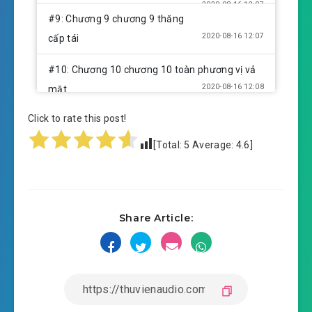
2020-08-16 12:07
#9: Chương 9 chương 9 thăng
2020-08-16 12:07
cấp tái
#10: Chương 10 chương 10 toàn phương vị vả
2020-08-16 12:08
mặt
Click to rate this post!
#11: Chương 11 chương 11 tiết mục phát sóng
2020-08-16 12:08
[Total:
5
Average:
4.6
]
#12: Chương 12 chương 12 giọng
2020-08-16 12:08
nói huỷ hoại
#13: Chương 13 chương 13 lẫn nhau hãm hại
Share Article:
2020-08-16 12:08
#14: Chương 14 chương 14 biến
2020-08-16 12:09
mất võng hồng
#15: Chương 15 chương 15 fan CP
2020-08-16 12:09