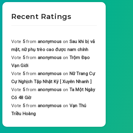
Recent Ratings
Vote
5
from
anonymous
on
Sau khi bị vả
mặt, nữ phụ trèo cao được nam chính
Vote
5
from
anonymous
on
Trộm Đạo
Vạn Giới
Vote
5
from
anonymous
on
Nữ Trang Cự
Cự Nghịch Tập Nhật Ký [ Xuyên Nhanh ]
Vote
5
from
anonymous
on
Ta Một Ngày
Có 48 Giờ
Vote
5
from
anonymous
on
Vạn Thú
Triều Hoàng