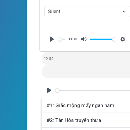
00:00
P
M
S
l
u
e
a
t
t
y
e
t
i
n
g
P
s
l
#1: Giấc mộng mấy ngàn năm
a
#2: Tân Hỏa truyền thừa
y