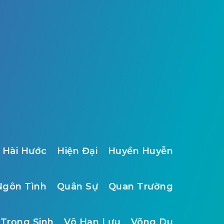
Hài Hước
Hiện Đại
Huyền Huyễn
Ngôn Tình
Quân Sự
Quan Trường
Trọng Sinh
Vô Hạn Lưu
Võng Du