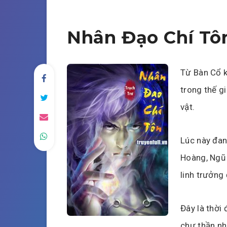
Nhân Đạo Chí Tô
Từ Bàn Cổ k
trong thế g
vật.
Lúc này đan
Hoàng, Ngũ 
linh trưởng
Đây là thời 
chư thần n