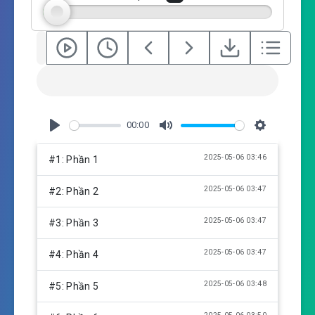
s
00:00
P
M
S
l
u
e
2025-05-06 03:46
#1: Phần 1
a
t
t
y
e
t
2025-05-06 03:47
#2: Phần 2
i
n
2025-05-06 03:47
#3: Phần 3
g
s
2025-05-06 03:47
#4: Phần 4
2025-05-06 03:48
#5: Phần 5