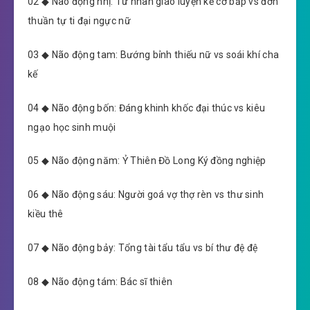
02 ◆ Não động nhị: Tư nhân giáo luyện kẻ cơ bắp vs đơn
thuần tự ti đại ngực nữ
03 ◆ Não động tam: Bướng bỉnh thiếu nữ vs soái khí cha
kế
04 ◆ Não động bốn: Đáng khinh khốc đại thúc vs kiêu
ngạo học sinh muội
05 ◆ Não động năm: Ỷ Thiên Đồ Long Ký đồng nghiệp
06 ◆ Não động sáu: Người goá vợ thợ rèn vs thư sinh
kiều thê
07 ◆ Não động bảy: Tổng tài tẩu tẩu vs bí thư đệ đệ
08 ◆ Não động tám: Bác sĩ thiên