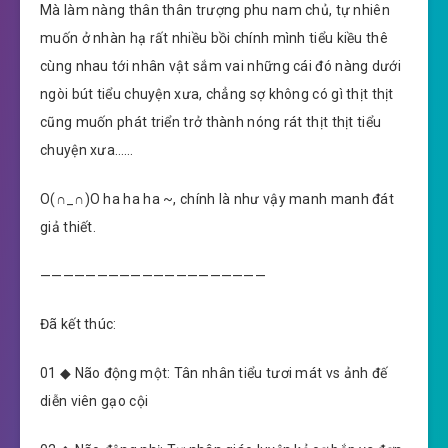
Mà làm nàng thân thân trượng phu nam chủ, tự nhiên
muốn ở nhàn hạ rất nhiều bồi chính mình tiểu kiều thê
cùng nhau tới nhân vật sắm vai những cái đó nàng dưới
ngòi bút tiểu chuyện xưa, chẳng sợ không có gì thịt thịt
cũng muốn phát triển trở thành nóng rát thịt thịt tiểu
chuyện xưa……
O(∩_∩)O ha ha ha ~, chính là như vậy manh manh đát
giả thiết.
————————————————————
Đã kết thúc:
01 ◆ Não động một: Tân nhân tiểu tươi mát vs ảnh đế
diễn viên gạo cội