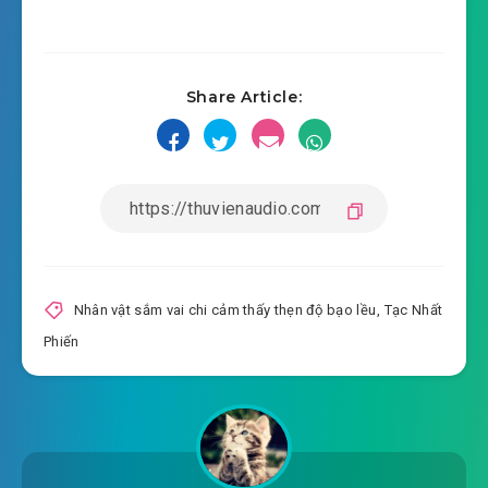
2025-05-06 04:00
#16: Phần 16
2025-05-06 04:01
#17: Phần 17
Share Article:
2025-05-06 04:02
#18: Phần 18
2025-05-06 04:03
#19: Phần 19
2025-05-06 04:04
#20: Phần 20
2025-05-06 04:06
#21: Phần 21
2025-05-06 04:08
#22: Phần 22
Nhân vật sắm vai chi cảm thấy thẹn độ bạo lều
,
Tạc Nhất
Phiến
2025-05-06 04:08
#23: Phần 23
2025-05-06 04:09
#24: Phần 24
2025-05-06 04:09
#25: Phần 25