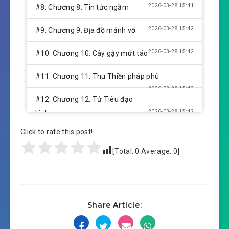
2026-03-28 15:41
#8: Chương 8: Tin tức ngầm
2026-03-28 15:42
#9: Chương 9: Địa đồ mảnh vỡ
2026-03-28 15:42
#10: Chương 10: Cây gậy mứt táo
#11: Chương 11: Thu Thiền pháp phù
2026-03-28 15:42
#12: Chương 12: Tử Tiêu đạo
2026-03-28 15:42
kinh
Click to rate this post!
#13: Chương 13: Người tốt trợ công
2026-03-28 15:42
[Total:
0
Average:
0
]
#14: Chương 14: Lật thuyền trong
2026-03-28 15:42
mương
2026-03-28 15:42
#15: Chương 15: Oan gia ngõ hẹp
Share Article:
2026-03-28 15:42
#16: Chương 16: Muốn quá nhiều