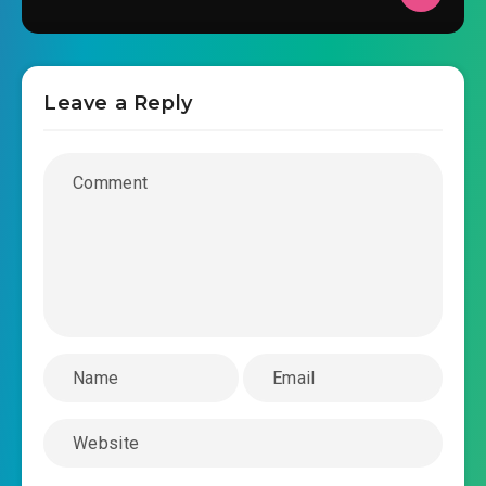
2026-03-28 15:44
#34: Chương 34: Sau này còn gặp
2026-03-28 15:44
lại
Leave a Reply
2026-03-28 15:44
#35: Chương 35: Không nghĩ tới a
#36: Chương 36: Để hắn nghỉ ngơi a
2026-03-28 15:44
#37: Chương 37: 3 bản sách kỹ
2026-03-28 15:44
năng
#38: Chương 38: Hồ Lương Côn Ma Vương
2026-03-28 15:44
#39: Chương 39: Án thư Ngũ bảo
2026-03-28 15:44
#40: Chương 40: Tử khí hạo đãng
2026-03-28 15:44
800 dặm
#41: Chương 41: Tung Địa Kim Quang