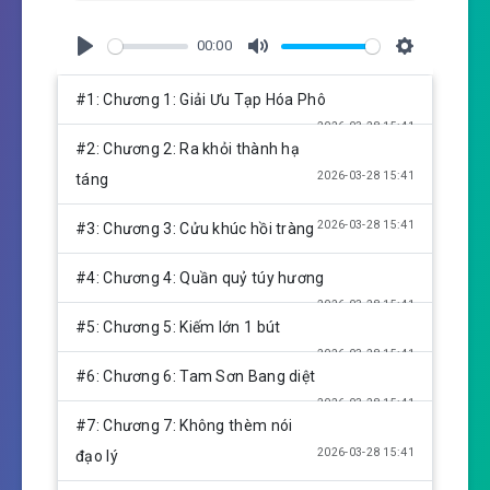
00:00
P
M
S
l
u
e
#1: Chương 1: Giải Ưu Tạp Hóa Phô
a
t
t
2026-03-28 15:41
y
e
t
#2: Chương 2: Ra khỏi thành hạ
i
2026-03-28 15:41
táng
n
g
2026-03-28 15:41
#3: Chương 3: Cửu khúc hồi tràng
s
#4: Chương 4: Quần quỷ túy hương
2026-03-28 15:41
#5: Chương 5: Kiếm lớn 1 bút
2026-03-28 15:41
#6: Chương 6: Tam Sơn Bang diệt
2026-03-28 15:41
#7: Chương 7: Không thèm nói
2026-03-28 15:41
đạo lý