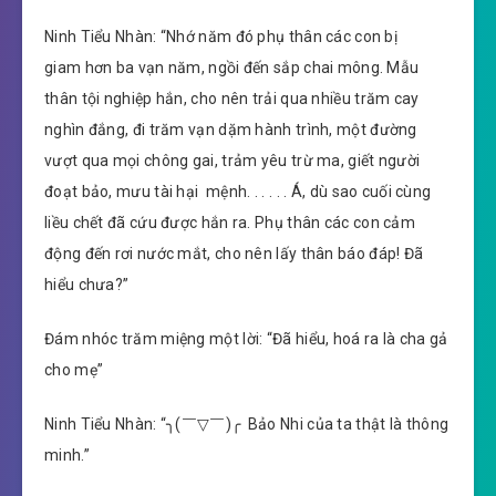
Ninh Tiểu Nhàn: “Nhớ năm đó phụ thân các con bị
giam hơn ba vạn năm, ngồi đến sắp chai mông. Mẫu
thân tội nghiệp hắn, cho nên trải qua nhiều trăm cay
nghìn đắng, đi trăm vạn dặm hành trình, một đường
vượt qua mọi chông gai, trảm yêu trừ ma, giết người
đoạt bảo, mưu tài hại mệnh. . . . . . Á, dù sao cuối cùng
liều chết đã cứu được hắn ra. Phụ thân các con cảm
động đến rơi nước mắt, cho nên lấy thân báo đáp! Đã
hiểu chưa?”
Đám nhóc trăm miệng một lời: “Đã hiểu, hoá ra là cha gả
cho mẹ”
Ninh Tiểu Nhàn: “╮(￣▽￣)╭ Bảo Nhi của ta thật là thông
minh.”