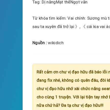
Tag: Dị năngMạt thếNgọt văn
Từ khóa tìm kiếm: Vai chính: Sương mù tr
sau ta xuyên đã trở lại 》, 《 cái kia vai 
Nguồn :
wikidich
Rất cảm ơn chư vị đạo hữu đã báo lỗi 
đang fix nhé, không có quên đâu, đôi k
chư vị đạo hữu nhớ xài chức năng searc
cho cùng 1 truyện. Với lại tiện tay nhớ
nữa chứ hả? Đa tạ chư vị đạo hữu!!!