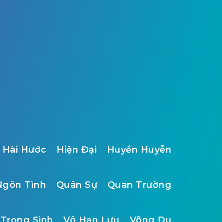
Hài Hước
Hiện Đại
Huyền Huyễn
Ngôn Tình
Quân Sự
Quan Trường
Trọng Sinh
Vô Hạn Lưu
Võng Du