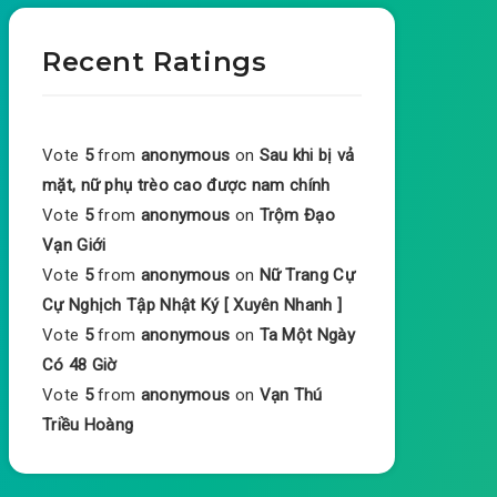
Recent Ratings
Vote
5
from
anonymous
on
Sau khi bị vả
mặt, nữ phụ trèo cao được nam chính
Vote
5
from
anonymous
on
Trộm Đạo
Vạn Giới
Vote
5
from
anonymous
on
Nữ Trang Cự
Cự Nghịch Tập Nhật Ký [ Xuyên Nhanh ]
Vote
5
from
anonymous
on
Ta Một Ngày
Có 48 Giờ
Vote
5
from
anonymous
on
Vạn Thú
Triều Hoàng