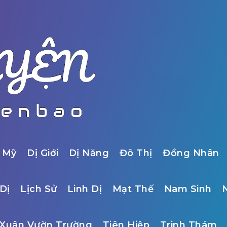
 Mỹ
Dị Giới
Dị Năng
Đô Thị
Đồng Nhân
Dị
Lịch Sử
Linh Dị
Mạt Thế
Nam Sinh
Xuân Vườn Trường
Tiên Hiệp
Trinh Thám