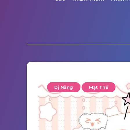
Dị Năng
Mạt Thế