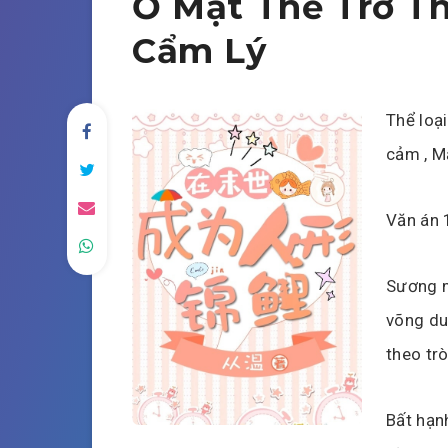
Ở Mạt Thế Trở T
Cẩm Lý
Thể loại
cảm , Mạ
Văn án 
Sương m
võng du
theo tr
Bất hạnh