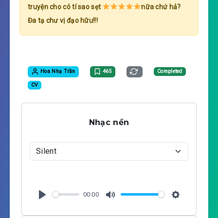
truyện cho có tí sao sẹt
nữa chứ hả?
Đa tạ chư vị đạo hữu!!!
Hoa Nhạ Trần
465
Completed
CV
Nhạc nền
00:00
P
M
S
l
u
e