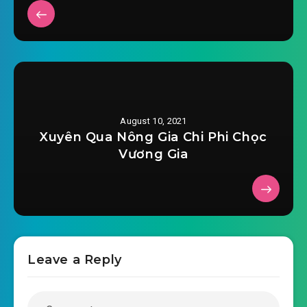
#34: Phần 34
#35: Phần 35
#36: Phần 36
August 10, 2021
#37: Phần 37
Xuyên Qua Nông Gia Chi Phi Chọc
Vương Gia
#38: Phần 38
#39: Phần 39
#40: Phần 40
#41: Phần 41
Leave a Reply
#42: Phần 42