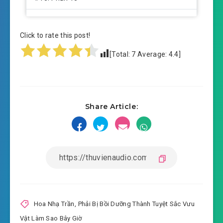
#14: Phần 14
Click to rate this post!
#15: Phần 15
[Total:
7
Average:
4.4
]
#16: Phần 16
#17: Phần 17
Share Article:
#18: Phần 18
#19: Phần 19
#20: Phần 20
#21: Phần 21
#22: Phần 22
Hoa Nhạ Trần
,
Phải Bị Bồi Dưỡng Thành Tuyệt Sắc Vưu
Vật Làm Sao Bây Giờ
#23: Phần 23