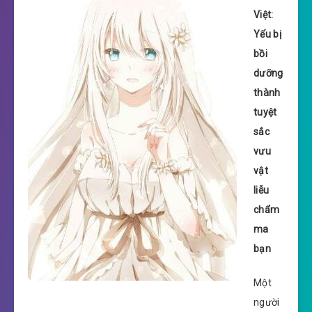
Việt:
Yếu bị
bồi
dưỡng
thành
tuyệt
sắc
vưu
vật
liễu
chẩm
ma
bạn
Một
người