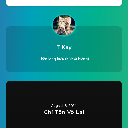
#24: Phần 24
#25: Phần 25
#26: Phần 26
TiKay
#27: Phần 27
Thần long kiến thủ bất kiến vĩ
#28: Phần 28
#29: Phần 29
#30: Phần 30
#31: Phần 31
August 8, 2021
Chí Tôn Vô Lại
#32: Phần 32
#33: Phần 33