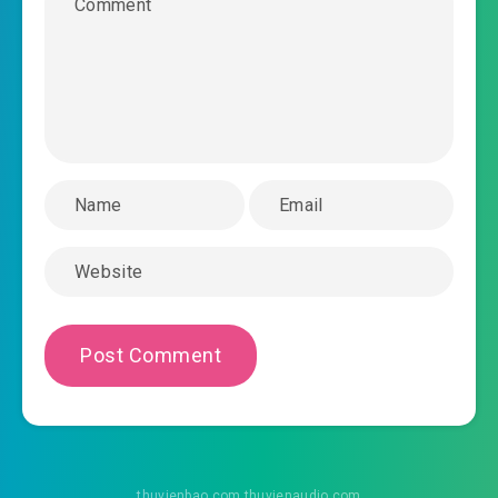
#43: Phần 43
#44: Phần 44
#45: Phần 45
#46: Phần 46
#47: Phần 47
#48: Phần 48
#49: Phần 49
#50: Phần 50
#51: Phần 51
#52: Phần 52
thuvienbao.com thuvienaudio.com