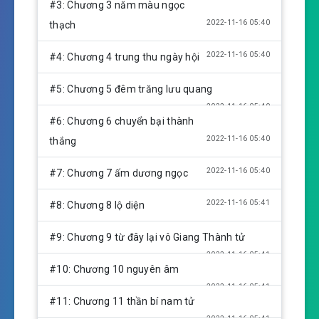
n
#3: Chương 3 năm màu ngọc
g
2022-11-16 05:40
thạch
s
2022-11-16 05:40
#4: Chương 4 trung thu ngày hội
#5: Chương 5 đêm trăng lưu quang
2022-11-16 05:40
#6: Chương 6 chuyển bại thành
2022-11-16 05:40
thắng
2022-11-16 05:40
#7: Chương 7 ấm dương ngọc
2022-11-16 05:41
#8: Chương 8 lộ diện
#9: Chương 9 từ đây lại vô Giang Thành tử
2022-11-16 05:41
#10: Chương 10 nguyên âm
2022-11-16 05:41
#11: Chương 11 thần bí nam tử
2022-11-16 05:41