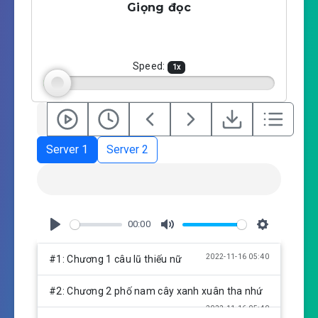
Giọng đọc
y
e
t
i
n
g
Speed:
1
x
s
Server 1
Server 2
00:00
P
M
S
l
u
e
2022-11-16 05:40
#1: Chương 1 câu lũ thiếu nữ
a
t
t
y
e
t
#2: Chương 2 phố nam cây xanh xuân tha nhứ
i
2022-11-16 05:40