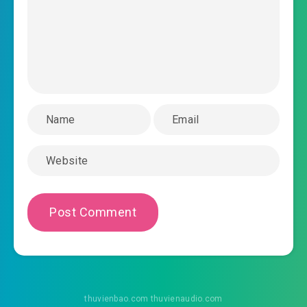
2022-11-16 05:43
#39: Chương 39 sau lưng sơ hở
2022-11-16 05:43
#40: Chương 40 kim ô nhận
2022-11-16 05:43
#41: Chương 41 mọc ra sừng
2022-11-16 05:43
#42: Chương 42 song kích đối kim
2022-11-16 05:44
ô ( một )
#43: Chương 43 song kích đối kim ô ( nhị )
2022-11-16 05:44
#44: Chương 44 áp chế
2022-11-16 05:44
#45: Chương 45 nỏ mạnh hết đà
2022-11-16 05:44
#46: Chương 46 nội đan? Ngoại
2022-11-16 05:44
đan?
thuvienbao.com thuvienaudio.com
#47: Chương 47 ấm dương đối quả cầu đỏ