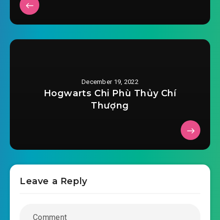
nhóm
2022-11-16 05:42
#30: Chương 30 tàn sát
2022-11-16 05:42
#31: Chương 31 “Sát”
2022-11-16 05:43
#32: Chương 32 đàn mà bạo khởi
December 19, 2022
#33: Chương 33 thiếu phụ rèm trướng
Hogwarts Chi Phù Thủy Chí
2022-11-16 05:43
Thượng
#34: Chương 34 đan dược công
2022-11-16 05:43
thành —— phá!
2022-11-16 05:43
#35: Chương 35 tạo hóa đan
2022-11-16 05:43
#36: Chương 36 Phúc bá
Leave a Reply
2022-11-16 05:43
#37: Chương 37 sát thể quyết
#38: Chương 38 dòng nước ấm chu thiên