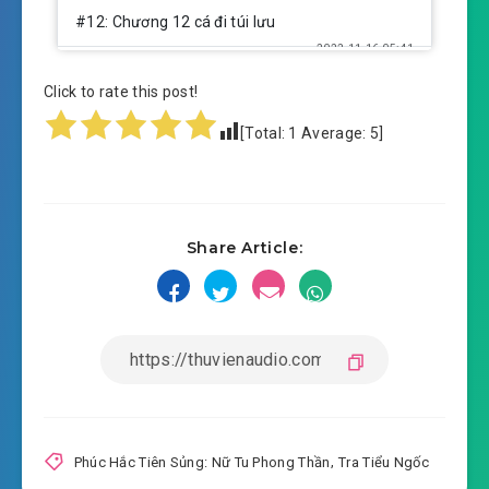
#12: Chương 12 cá đi túi lưu
2022-11-16 05:41
#13: Chương 13 trong túi vật
Click to rate this post!
2022-11-16 05:41
#14: Chương 14 thổ linh quyết
[Total:
1
Average:
5
]
2022-11-16 05:41
#15: Chương 15 tràn ngập hàn ý
2022-11-16 05:41
tiểu kích
Share Article:
2022-11-16 05:41
#16: Chương 16 trong bụng đói
2022-11-16 05:41
#17: Chương 17 phòng bếp
2022-11-16 05:41
#18: Chương 18 va chạm
2022-11-16 05:41
#19: Chương 19 tẩu hỏa nhập ma
#20: Chương 20 đình đình thiếu nữ
Phúc Hắc Tiên Sủng: Nữ Tu Phong Thần
,
Tra Tiểu Ngốc
2022-11-16 05:41