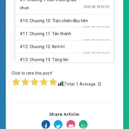
2025-02-18 02:29
chọn
#10: Chương 10: Trận chiến đầu tiên
2025-02-18 02:29
#11: Chương 11: Tán thành
2025-02-18 02:30
#12: Chương 12: Kinh hỉ
2025-02-18 02:31
#13: Chương 13: Tăng lên
2025-02-18 02:31
#14: Chương 14: Tiến về
Click to rate this post!
2025-02-18 02:32
[Total:
1
Average:
5
]
#15: Chương 15: Vermilion City
2025-02-18 02:32
#16: Chương 16: Dưới mặt đất
2025-02-18 02:33
#17: Chương 17: Sòng bạc
Share Article:
2025-02-18 02:34
#18: Chương 18:bug tấm thẻ