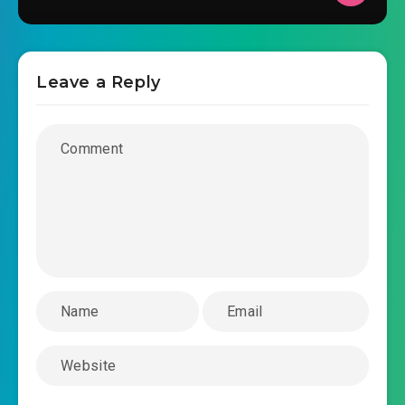
2025-02-18 02:46
#38: Chương 38: Thu hoạch (hạ)
2025-02-18 02:46
Leave a Reply
#39: Chương 39: Pallet Town
2025-02-18 02:47
#40: Chương 40: Onix
2025-02-18 02:47
#41: Chương 41: Gặp lại
2025-02-18 02:48
#42: Chương 42: Ivysaur
2025-02-18 02:48
#43: Chương 43: Earth Badge
2025-02-18 02:49
#44: Chương 44: Ấp trứng
2025-02-18 02:49
#45: Chương 45: Pewter Đạo
2025-02-18 02:50
Quán
2025-02-18 02:50
#46: Chương 46: Khi dễ