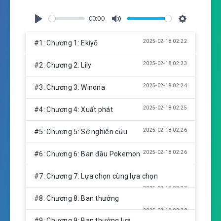
00:00
P
M
S
l
u
e
2025-02-18 02:22
#1: Chương 1: Ekiyō
a
t
t
y
e
t
2025-02-18 02:23
#2: Chương 2: Lily
i
n
2025-02-18 02:24
#3: Chương 3: Winona
g
s
2025-02-18 02:25
#4: Chương 4: Xuất phát
2025-02-18 02:26
#5: Chương 5: Sở nghiên cứu
2025-02-18 02:26
#6: Chương 6: Ban đầu Pokemon
#7: Chương 7: Lựa chọn cùng lựa chọn
2025-02-18 02:27
#8: Chương 8: Ban thưởng
2025-02-18 02:28
#9: Chương 9: Ban thưởng lựa