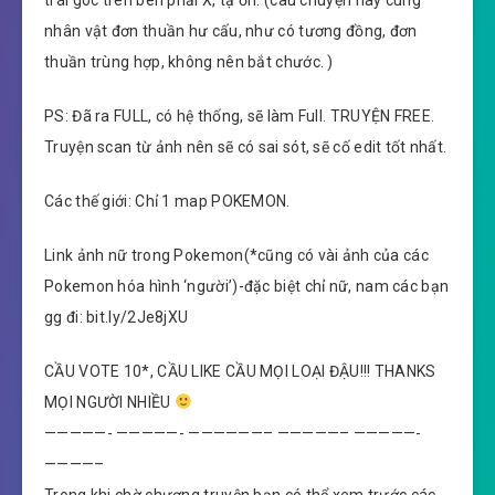
trái góc trên bên phải X, tạ ơn. (câu chuyện này cùng
nhân vật đơn thuần hư cấu, như có tương đồng, đơn
thuần trùng hợp, không nên bắt chước. )
PS: Đã ra FULL, có hệ thống, sẽ làm Full. TRUYỆN FREE.
Truyện scan từ ảnh nên sẽ có sai sót, sẽ cố edit tốt nhất.
Các thế giới: Chỉ 1 map POKEMON.
Link ảnh nữ trong Pokemon(*cũng có vài ảnh của các
Pokemon hóa hình ‘người’)-đặc biệt chỉ nữ, nam các bạn
gg đi: bit.ly/2Je8jXU
CẦU VOTE 10*, CẦU LIKE CẦU MỌI LOẠI ĐẬU!!! THANKS
MỌI NGƯỜI NHIỀU
—————- —————- ——————– —————– —————-
————–
Trong khi chờ chương truyện bạn có thể xem trước các