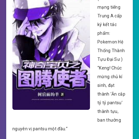
mạng tiếng
Trung A cấp
ký kết tác
phẩm:
Pokemon Hệ
Thống Thành
Tựu Đại Sư )
“Keng! Chúc
mừng chủ kí
sinh, đạt
thành ‘Ăn cắp
tỷ tỷ pantsu’
thành tựu,
ban thưởng
nguyên vị pantsu một đầu.”