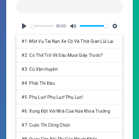
00:00
P
M
S
l
u
e
#1: Một Vụ Tai Nạn Xe Cộ Và Thời Gian Lùi Lại
a
t
t
y
e
t
#2: Có Thể Trở Về Sáu Mươi Giây Trước?
i
n
#3: Cù Vân Huyên
g
s
#4: Phải Thi Đậu
#5: Phụ Lục! Phụ Lục! Phụ Lục!
#6: Xung Đột Với Nhà Của Hứa Khoa Trưởng
#7: Cuộc Thi Công Chức
#8: Quay Cóp Bài Thi Của Người Khác