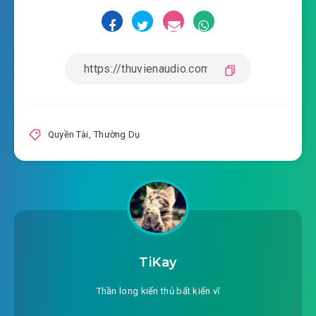
#18: Nói Sai Rồi
#19: Tư Thế Ngồi Sai
#20: Lăn Lộn Với Anh?
#21: Đau Đầu Với Bài Diễn Thuyết
#22: Cơ Hội Biểu Hiện Đã Đến
Quyền Tài
,
Thường Dụ
#23: Không Phải Văn Thanh Mà Là Thất Học
#24: Giúp Lãnh Đạo Xem Cổ Phiếu
#25: Tăng Rồi
#26: Chèn Ép
TiKay
#27: Lại Tăng
Thần long kiến thủ bất kiến vĩ