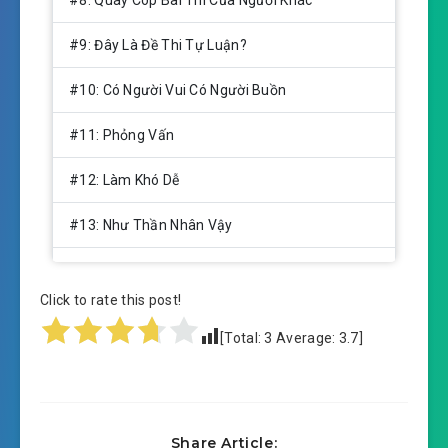
#9: Đây Là Đề Thi Tự Luận?
#10: Có Người Vui Có Người Buồn
#11: Phỏng Vấn
#12: Làm Khó Dễ
#13: Như Thần Nhân Vậy
#14: Thi Đậu Rồi!
Click to rate this post!
#15: Con Đường Sau Này
[Total:
3
Average:
3.7
]
#16: Phòng Làm Việc Tổng Hợp
#17: Các Khoa Viên
Share Article: