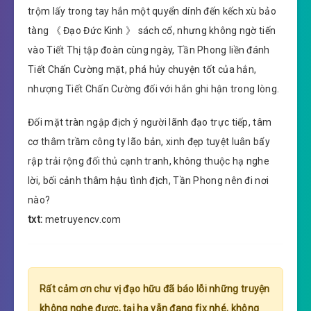
trộm lấy trong tay hắn một quyển dính đến kếch xù bảo
tàng 《 Đạo Đức Kinh 》 sách cổ, nhưng không ngờ tiến
vào Tiết Thị tập đoàn cùng ngày, Tần Phong liền đánh
Tiết Chấn Cường mặt, phá hủy chuyện tốt của hắn,
nhượng Tiết Chấn Cường đối với hắn ghi hận trong lòng.
Đối mặt tràn ngập địch ý người lãnh đạo trực tiếp, tâm
cơ thâm trầm công ty lão bản, xinh đẹp tuyệt luân bẩy
rập trải rộng đối thủ cạnh tranh, không thuộc hạ nghe
lời, bối cảnh thâm hậu tình địch, Tần Phong nên đi nơi
nào?
txt:
metruyencv.com
Rất cảm ơn chư vị đạo hữu đã báo lỗi những truyện
không nghe được, tại hạ vẫn đang fix nhé, không