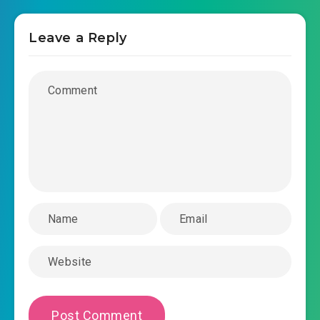
#31: Chương 31: Khương Văn Siêu thiết lập ván
2025-12-12 14:34
cục
Leave a Reply
#32: Chương 32: Đắc tội ngoan nhân
2025-12-12 14:48
#33: Chương 33: Lời hứa ngàn
2025-12-12 14:36
vàng
2025-12-12 14:36
#34: Chương 34: Buổi đấu giá
2025-12-12 14:36
#35: Chương 35: Sách cổ xuất thế
#36: Chương 36: Chúng mũi tên chi
2025-12-12 14:38
#37: Chương 37: Từng người
2025-12-12 14:38
mang ý xấu riêng (thượng)
#38: Chương 38: Từng người mang ý xấu riêng
2025-12-12 14:40
(hạ)