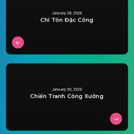
#24: Chương 24: Gia Cát Cường cây đuốc thứ
January 28, 2026
2025-12-12 14:29
nhất
Chí Tôn Đặc Công
#25: Chương 25: Phong mang tất lộ
2025-12-12 14:31
#26: Chương 26: Đêm khuya mị
2025-12-12 14:31
ảnh
#27: Chương 27: Rút củi dưới đáy nồi
2025-12-12 14:31
#28: Chương 28: Tuyệt cảnh lật
2025-12-12 14:32
bàn
January 30, 2026
Chiến Tranh Công Xưởng
2025-12-12 14:33
#29: Chương 29: Khu sói trục hổ
#30: Chương 30: Gáy một tiếng ai nấy đều kinh
2025-12-12 14:34
ngạc