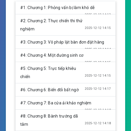
l
u
e
#1: Chương 1: Phỏng vấn bị làm khó dễ
a
t
t
2025-12-12 14:13
y
e
t
#2: Chương 2: Thực chiến thi thử
i
2025-12-12 14:15
nghiệm
n
g
#3: Chương 3: Vô pháp lật bàn đơn đặt hàng
s
2025-12-12 14:14
#4: Chương 4: Một đường sinh cơ
2025-12-12 14:15
#5: Chương 5: Trực tiếp khiêu
2025-12-12 14:15
chiến
2025-12-12 14:17
#6: Chương 6: Biến đổi bất ngờ
#7: Chương 7: Ba cửa ải khảo nghiệm
2025-12-12 14:18
#8: Chương 8: Bành trướng dã
2025-12-12 14:18
tâm