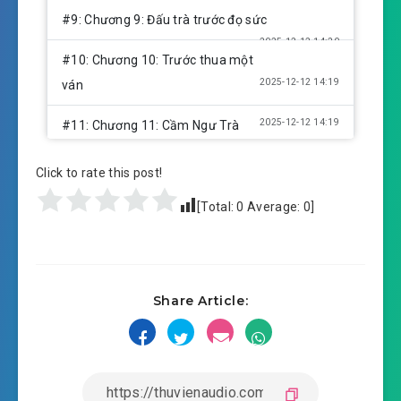
#9: Chương 9: Đấu trà trước đọ sức
2025-12-12 14:20
#10: Chương 10: Trước thua một
2025-12-12 14:19
ván
2025-12-12 14:19
#11: Chương 11: Cầm Ngư Trà
2025-12-12 14:22
#12: Chương 12: Phạm bàn tử
Click to rate this post!
2025-12-12 14:21
#13: Chương 13: Bị buộc rời chức
[Total:
0
Average:
0
]
#14: Chương 14: Hố ngươi không có thương
2025-12-12 14:22
lượng
Share Article:
#15: Chương 15: Đánh Khương Văn Siêu
2025-12-12 14:23
#16: Chương 16: Hai hố Khương
2025-12-12 14:24
Văn Siêu