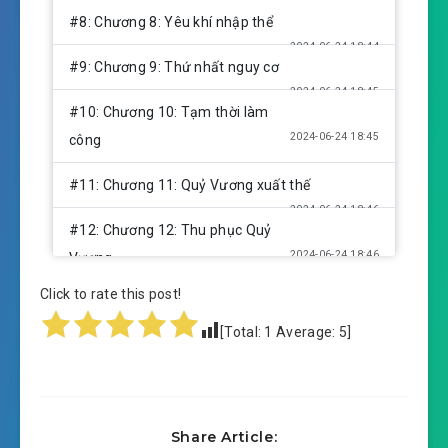
2024-06-24 18:43
#8: Chương 8: Yêu khí nhập thể
2024-06-24 18:44
#9: Chương 9: Thứ nhất nguy cơ
2024-06-24 18:45
#10: Chương 10: Tạm thời làm
2024-06-24 18:45
công
#11: Chương 11: Quỷ Vương xuất thế
2024-06-24 18:46
#12: Chương 12: Thu phục Quỷ
2024-06-24 18:46
Vương
Click to rate this post!
#13: Chương 13: Đi trước tiên môn
2024-06-24 18:47
[Total:
1
Average:
5
]
#14: Chương 14: Hóa Thần tôn
2024-06-24 18:48
giả
2024-06-24 18:48
#15: Chương 15: Tôn giả cướp Đồ
Share Article: