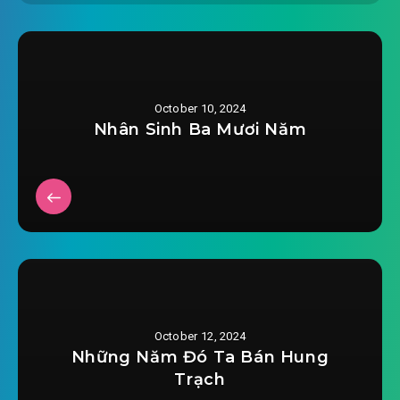
2024-06-24 18:54
#24: Chương 24: Sát khí kinh ý
#25: Chương 25: Nhiều rồi A huỳnh
2024-06-24 18:55
#26: Chương 26: Thuần Âm Chi
October 10, 2024
2024-06-24 18:55
Thể
Nhân Sinh Ba Mươi Năm
#27: Chương 27: Lẻn vào Ngộ kiếm
2024-06-24 18:56
#28: Chương 28: Chanh Vũ báo
2024-06-24 18:56
thù
2024-06-24 18:57
#29: Chương 29: Đại thù đến báo
#30: Chương 30: Dẫn đội rèn luyện
2024-06-24 18:57
October 12, 2024
#31: Chương 31: Yêu quái làm
Những Năm Đó Ta Bán Hung
2024-06-24 18:58
loạn
Trạch