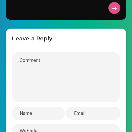
#32: Chương 32: Hiểu chuyện ly miêu
2024-06-24 18:58
#33: Chương 33: Bát giai Yêu Hồ
2024-06-24 18:59
#34: Chương 34: Truy kích Hồ yêu
2024-06-24 19:00
Leave a Reply
#35: Chương 35: Thượng cổ trận
2024-06-24 19:00
pháp
#36: Chương 36: Thanh Thanh thảo nguyên
2024-06-24 19:01
#37: Chương 37: Bí cảnh thời
2024-06-24 19:02
Thượng cổ
#38: Chương 38: Thượng giới khách tới
2024-06-24 19:02
#39: Chương 39: Đi trước Bí cảnh
2024-06-24 19:03
#40: Chương 40: Rừng phòng hộ