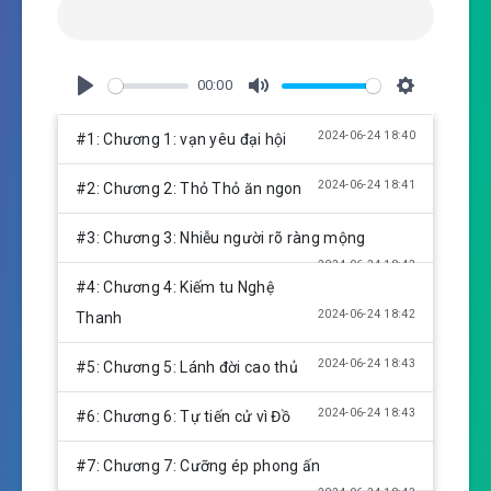
00:00
P
M
S
l
u
e
2024-06-24 18:40
#1: Chương 1: vạn yêu đại hội
a
t
t
y
e
t
2024-06-24 18:41
#2: Chương 2: Thỏ Thỏ ăn ngon
i
n
#3: Chương 3: Nhiễu người rõ ràng mộng
g
2024-06-24 18:42
s
#4: Chương 4: Kiếm tu Nghệ
2024-06-24 18:42
Thanh
2024-06-24 18:43
#5: Chương 5: Lánh đời cao thủ
2024-06-24 18:43
#6: Chương 6: Tự tiến cử vì Đồ
#7: Chương 7: Cưỡng ép phong ấn