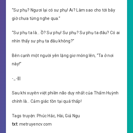
“Sư phụ? Ngươi lại có sư phụ! Ai? Làm sao cho tới bây
giờ chưa từng nghe qua.”
“Sư phụ ta là… Ồ? Sư phụ! Sư phụ? Sư phụ ta đâu? Có ai
nhìn thấy sư phụ ta đâu không?”
Bên cạnh một người yên lặng giơ móng lên, “Ta ở nơi
này!”
-_-|||
Sau khi xuyên việt phiền não duy nhất của Thẩm Huỳnh
chính là… Cảm giác tồn tại quá thấp!
Tags truyện: Phúc Hắc, Hài, Giả Ngu
txt:
metruyencv.com