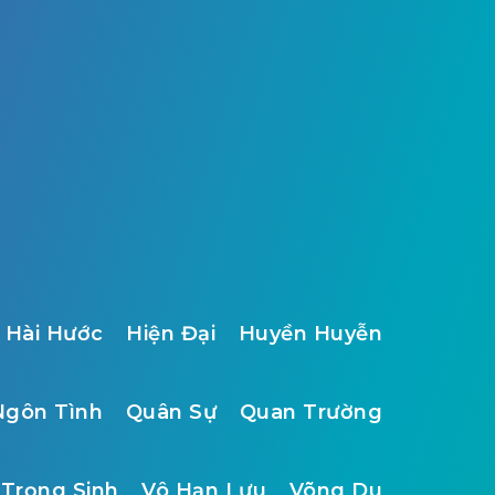
Hài Hước
Hiện Đại
Huyền Huyễn
Ngôn Tình
Quân Sự
Quan Trường
Trọng Sinh
Vô Hạn Lưu
Võng Du