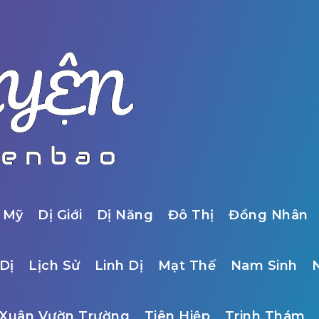
 Mỹ
Dị Giới
Dị Năng
Đô Thị
Đồng Nhân
Dị
Lịch Sử
Linh Dị
Mạt Thế
Nam Sinh
Xuân Vườn Trường
Tiên Hiệp
Trinh Thám