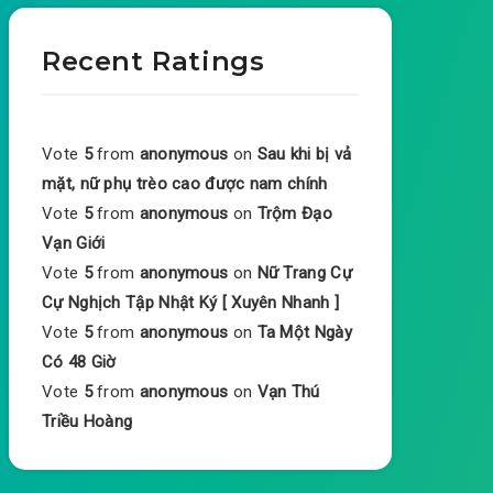
Recent Ratings
Vote
5
from
anonymous
on
Sau khi bị vả
mặt, nữ phụ trèo cao được nam chính
Vote
5
from
anonymous
on
Trộm Đạo
Vạn Giới
Vote
5
from
anonymous
on
Nữ Trang Cự
Cự Nghịch Tập Nhật Ký [ Xuyên Nhanh ]
Vote
5
from
anonymous
on
Ta Một Ngày
Có 48 Giờ
Vote
5
from
anonymous
on
Vạn Thú
Triều Hoàng