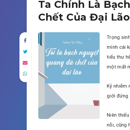
Ta Chính Là Bạc
Chết Của Đại Lão
Trọng sinh
mình cái ki
tiểu thư h
một mất m
Kỷ nhiễm 
giới đứng
Niên thiếu
nỗi, cũng 