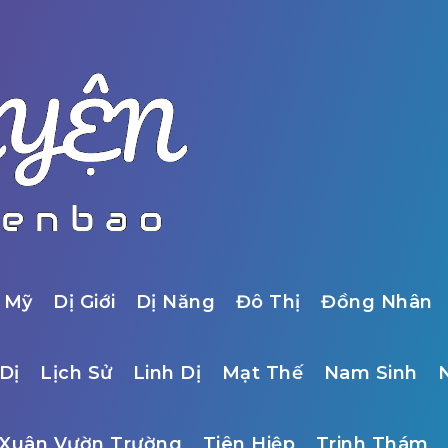
 Mỹ
Dị Giới
Dị Năng
Đô Thị
Đồng Nhân
Dị
Lịch Sử
Linh Dị
Mạt Thế
Nam Sinh
Xuân Vườn Trường
Tiên Hiệp
Trinh Thám