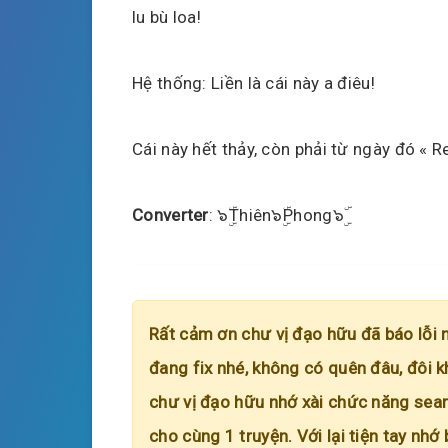
lu bù loa!
Hệ thống: Liền là cái này a điêu!
Cái này hết thảy, còn phải từ ngày đó « Res
Converter
: ๖ۣۜThiên๖ۣۜPhong๖ۣۜ
Rất cảm ơn chư vị đạo hữu đã báo lỗi 
đang fix nhé, không có quên đâu, đôi k
chư vị đạo hữu nhớ xài chức năng searc
cho cùng 1 truyện. Với lại tiện tay nhớ