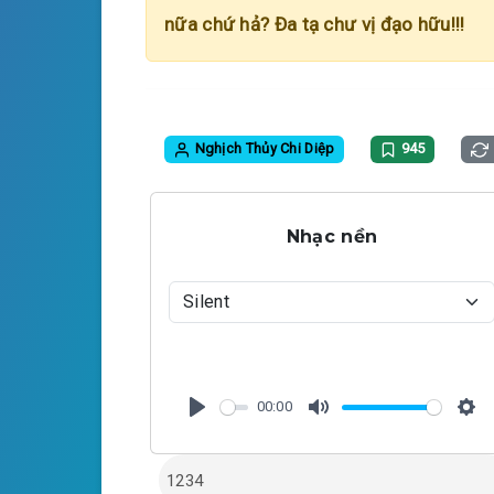
nữa chứ hả? Đa tạ chư vị đạo hữu!!!
Nghịch Thủy Chi Diệp
945
Nhạc nền
00:00
P
M
S
l
u
e