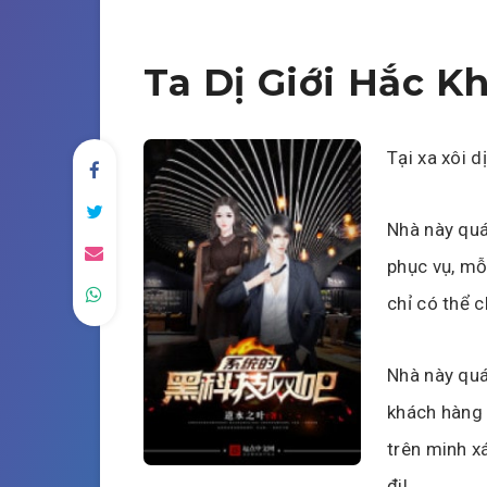
Ta Dị Giới Hắc K
Tại xa xôi d
Nhà này quá
phục vụ, mỗ
chỉ có thể c
Nhà này quá
khách hàng 
trên minh x
đi!