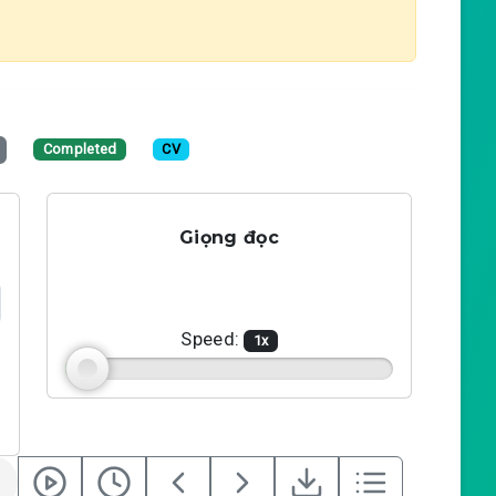
Completed
CV
Giọng đọc
Speed:
1
x