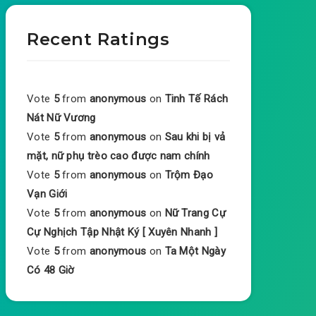
Recent Ratings
Vote
5
from
anonymous
on
Tinh Tế Rách
Nát Nữ Vương
Vote
5
from
anonymous
on
Sau khi bị vả
mặt, nữ phụ trèo cao được nam chính
Vote
5
from
anonymous
on
Trộm Đạo
Vạn Giới
Vote
5
from
anonymous
on
Nữ Trang Cự
Cự Nghịch Tập Nhật Ký [ Xuyên Nhanh ]
Vote
5
from
anonymous
on
Ta Một Ngày
Có 48 Giờ