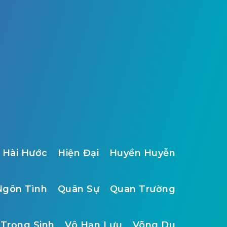
Hài Hước
Hiện Đại
Huyền Huyễn
Ngôn Tình
Quân Sự
Quan Trường
Trọng Sinh
Vô Hạn Lưu
Võng Du