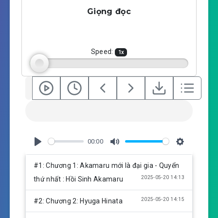
a
t
t
Giọng đọc
y
e
t
i
n
g
Speed:
1
x
s
00:00
P
M
S
l
u
e
#1: Chương 1: Akamaru mới là đại gia - Quyển
a
t
t
2025-05-20 14:13
thứ nhất : Hồi Sinh Akamaru
y
e
t
i
2025-05-20 14:15
#2: Chương 2: Hyuga Hinata
n