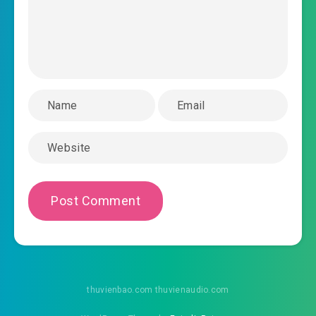
2025-05-20 14:43
xuẩn a
#35: Chương 35: Không muốn đụng phải
2025-05-20 14:44
Kakashi
#36: Chương 36: Cùng Kakashi giao phong
2025-05-20 14:45
#37: Chương 37: Mở rộng công
2025-05-20 14:46
kích chiêu thức
#38: Chương 38: Tán Hồn Thiết Trảo
2025-05-20 14:46
#39: Chương 39: Hyuga nhất tộc
2025-05-20 14:46
Tân Bí
2025-05-20 14:46
#40: Chương 40: Chakra trảo
2025-05-20 14:47
#41: Chương 41: Trận đầu thi viết
thuvienbao.com thuvienaudio.com
2025-05-20 14:47