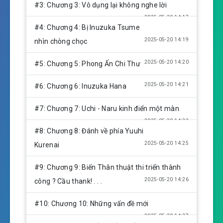
g
#3: Chương 3: Vô dụng lại không nghe lời
s
2025-05-20 14:17
#4: Chương 4: Bị Inuzuka Tsume
2025-05-20 14:19
nhìn chòng chọc
2025-05-20 14:20
#5: Chương 5: Phong Ấn Chi Thư
2025-05-20 14:21
#6: Chương 6: Inuzuka Hana
#7: Chương 7: Uchi - Naru kinh điển một màn
2025-05-20 14:23
#8: Chương 8: Đánh về phía Yuuhi
2025-05-20 14:25
Kurenai
#9: Chương 9: Biến Thân thuật thi triển thành
2025-05-20 14:26
công ? Cầu thank! . . .
#10: Chương 10: Những vấn đề mới
2025-05-20 14:27