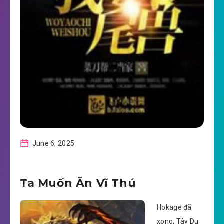
June 6, 2025
Ta Muốn Ăn Vĩ Thú
Hokage đã
xong, Tây Du