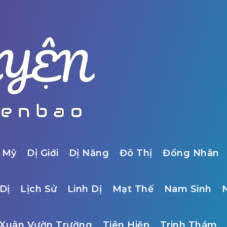
 Mỹ
Dị Giới
Dị Năng
Đô Thị
Đồng Nhân
Dị
Lịch Sử
Linh Dị
Mạt Thế
Nam Sinh
Xuân Vườn Trường
Tiên Hiệp
Trinh Thám