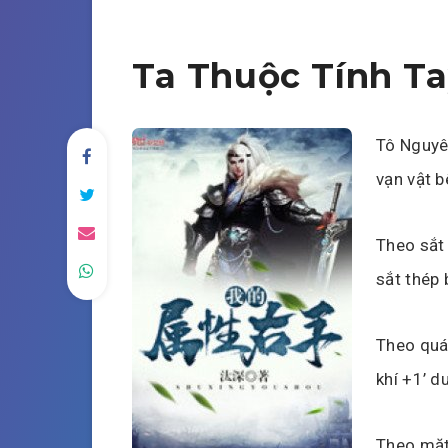
Ta Thuộc Tính Ta
Tô Nguyên
vạn vật b
Theo sắt 
sắt thép
Theo quái
khí +1’ d
Theo mặt 