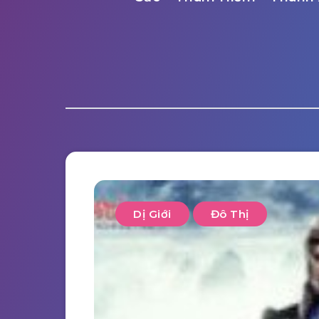
Dị Giới
Đô Thị