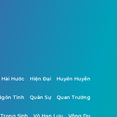
Hài Hước
Hiện Đại
Huyền Huyễn
Ngôn Tình
Quân Sự
Quan Trường
Trọng Sinh
Vô Hạn Lưu
Võng Du