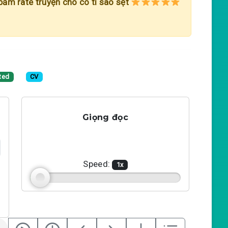
 bấm rate truyện cho có tí sao sẹt
ted
CV
Giọng đọc
Speed:
1
x