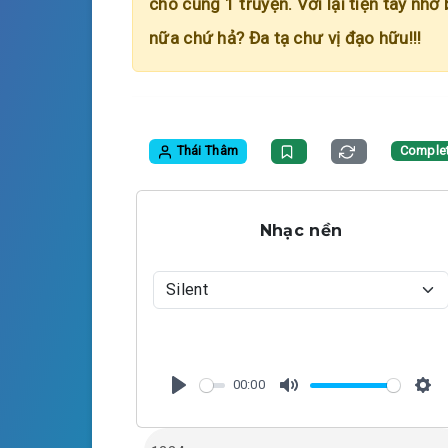
cho cùng 1 truyện. Với lại tiện tay nhớ
nữa chứ hả? Đa tạ chư vị đạo hữu!!!
Thái Thâm
Comple
Nhạc nền
00:00
P
M
S
l
u
e