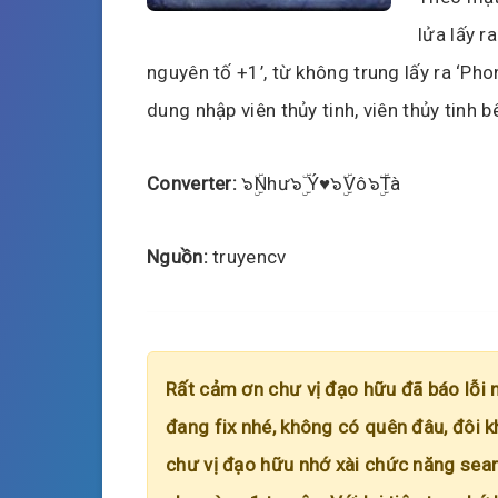
lửa lấy r
nguyên tố +1’, từ không trung lấy ra ‘Ph
dung nhập viên thủy tinh, viên thủy tinh b
Converter:
๖ۣۜNhư๖ۣۜ Ý♥๖ۣۜVô๖ۣۜTà
Nguồn:
truyencv
Rất cảm ơn chư vị đạo hữu đã báo lỗi 
đang fix nhé, không có quên đâu, đôi k
chư vị đạo hữu nhớ xài chức năng searc