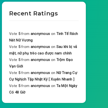
Recent Ratings
Vote
5
from
anonymous
on
Tinh Tế Rách
Nát Nữ Vương
Vote
5
from
anonymous
on
Sau khi bị vả
mặt, nữ phụ trèo cao được nam chính
Vote
5
from
anonymous
on
Trộm Đạo
Vạn Giới
Vote
5
from
anonymous
on
Nữ Trang Cự
Cự Nghịch Tập Nhật Ký [ Xuyên Nhanh ]
Vote
5
from
anonymous
on
Ta Một Ngày
Có 48 Giờ